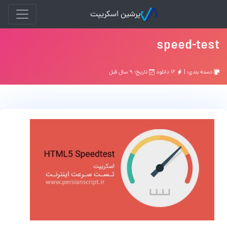
پرشین اسکریپت
speed-test
دسته بندی: |
۱۲ دانلود
تاریخ: ۹ سال قبل