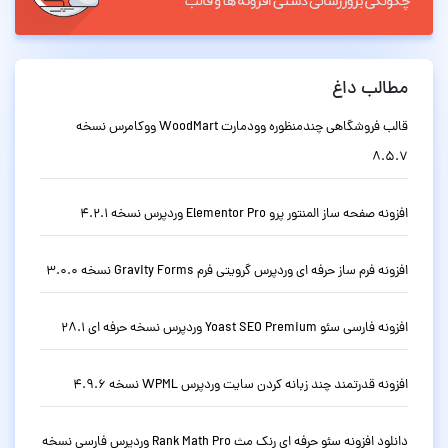
مطالب داغ
قالب فروشگاهی چندمنظوره وودمارت WoodMart ووکامرس نسخه
8.5.7
افزونه صفحه ساز المنتور پرو Elementor Pro وردپرس نسخه 4.2.1
افزونه فرم ساز حرفه ای وردپرس گرویتی فرم Gravity Forms نسخه 3.0.0
افزونه فارسی سئو Yoast SEO Premium وردپرس نسخه حرفه ای 28.1
افزونه قدرتمند چند زبانه کردن سایت وردپرس WPML نسخه 4.9.6
دانلود افزونه سئو حرفه ای رنک مث Rank Math Pro وردپرس فارسی نسخه