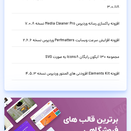
3.0.118
افزونه پاکسازی رسانه وردپرس Media Cleaner Pro نسخه 7.0.8
افزونه افزایش سرعت وبسایت Perfmatters وردپرس نسخه 2.6.6
مجموعه 130 آیکون رایگان Icons8 به صورت SVG
افزونه Elements Kit افزودنی های المنتور وردپرس نسخه 4.5.3