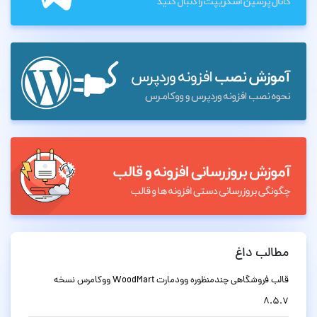
مطالب داغ
قالب فروشگاهی چندمنظوره وودمارت WoodMart ووکامرس نسخه
8.5.7