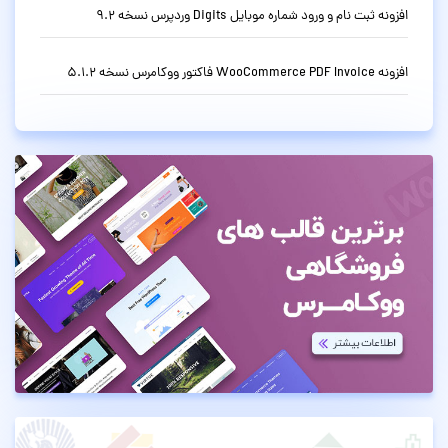
افزونه ثبت نام و ورود شماره موبایل Digits وردپرس نسخه 9.2
افزونه WooCommerce PDF Invoice فاکتور ووکامرس نسخه 5.1.2