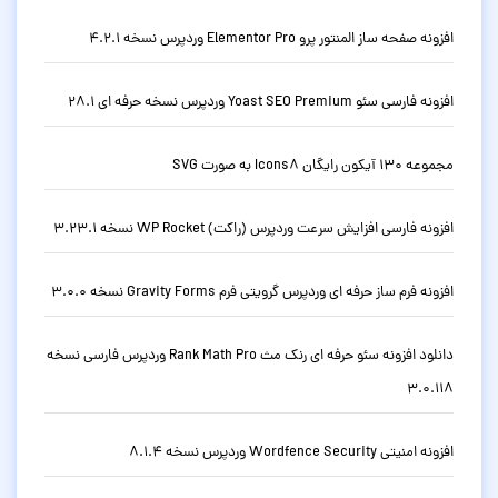
افزونه صفحه ساز المنتور پرو Elementor Pro وردپرس نسخه 4.2.1
افزونه فارسی سئو Yoast SEO Premium وردپرس نسخه حرفه ای 28.1
مجموعه 130 آیکون رایگان Icons8 به صورت SVG
افزونه فارسی افزایش سرعت وردپرس (راکت) WP Rocket نسخه 3.23.1
افزونه فرم ساز حرفه ای وردپرس گرویتی فرم Gravity Forms نسخه 3.0.0
دانلود افزونه سئو حرفه ای رنک مث Rank Math Pro وردپرس فارسی نسخه
3.0.118
افزونه امنیتی Wordfence Security وردپرس نسخه 8.1.4