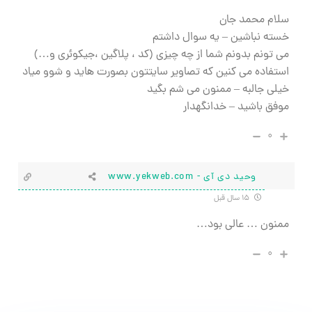
سلام محمد جان
خسته نباشین – یه سوال داشتم
می تونم بدونم شما از چه چیزی (کد ، پلاگین ،جیکوئری و…)
استفاده می کنین که تصاویر سایتتون بصورت هاید و شوو میاد
خیلی جالبه – ممنون می شم بگید
موفق باشید – خدانگهدار
۰
وحید دی آی - www.yekweb.com
۱۵ سال قبل
ممنون … عالی بود…
۰