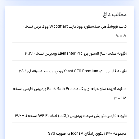
مطالب داغ
قالب فروشگاهی چندمنظوره وودمارت WoodMart ووکامرس نسخه
8.5.7
افزونه صفحه ساز المنتور پرو Elementor Pro وردپرس نسخه 4.2.1
افزونه فارسی سئو Yoast SEO Premium وردپرس نسخه حرفه ای 28.1
دانلود افزونه سئو حرفه ای رنک مث Rank Math Pro وردپرس فارسی نسخه
3.0.118
افزونه فارسی افزایش سرعت وردپرس (راکت) WP Rocket نسخه 3.23.1
مجموعه 130 آیکون رایگان Icons8 به صورت SVG