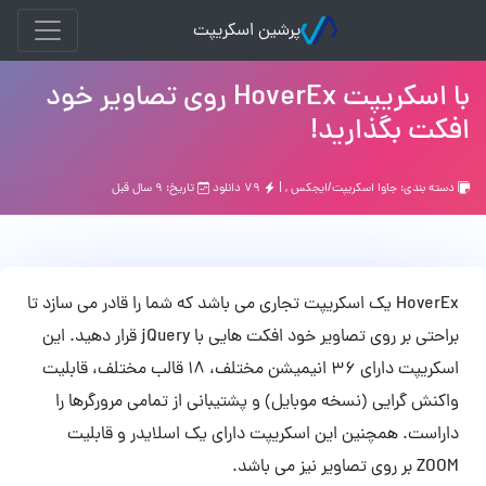
پرشین اسکریپت
با اسکریپت HoverEx روی تصاویر خود
افکت بگذارید!
دسته بندی:
جاوا اسکریپت/ایجکس
, |
۷۹ دانلود
تاریخ: ۹ سال قبل
HoverEx یک اسکریپت تجاری می باشد که شما را قادر می سازد تا
براحتی بر روی تصاویر خود افکت هایی با jQuery قرار دهید. این
اسکریپت دارای 36 انیمیشن مختلف، 18 قالب مختلف، قابلیت
واکنش گرایی (نسخه موبایل) و پشتیبانی از تمامی مرورگرها را
داراست. همچنین این اسکریپت دارای یک اسلایدر و قابلیت
ZOOM بر روی تصاویر نیز می باشد.