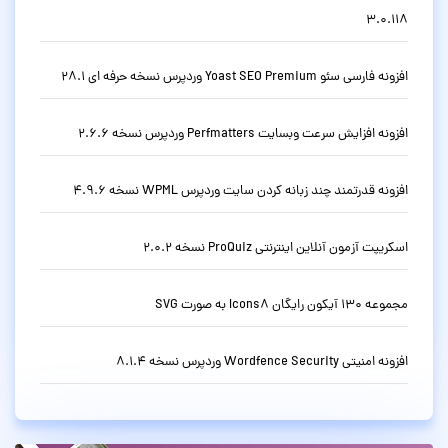
3.0.118
افزونه فارسی سئو Yoast SEO Premium وردپرس نسخه حرفه ای 28.1
افزونه افزایش سرعت وبسایت Perfmatters وردپرس نسخه 2.6.6
افزونه قدرتمند چند زبانه کردن سایت وردپرس WPML نسخه 4.9.6
اسکریپت آزمون آنلاین اینترنتی ProQuiz نسخه 2.0.2
مجموعه 130 آیکون رایگان Icons8 به صورت SVG
افزونه امنیتی Wordfence Security وردپرس نسخه 8.1.4