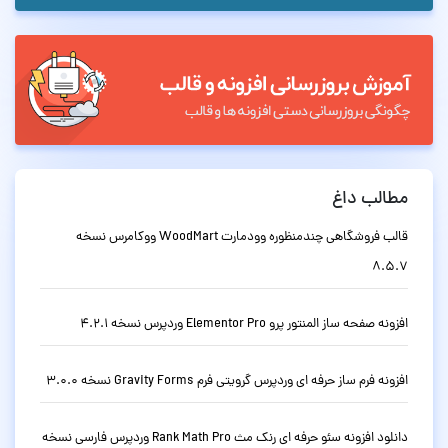
مطالب داغ
قالب فروشگاهی چندمنظوره وودمارت WoodMart ووکامرس نسخه
8.5.7
افزونه صفحه ساز المنتور پرو Elementor Pro وردپرس نسخه 4.2.1
افزونه فرم ساز حرفه ای وردپرس گرویتی فرم Gravity Forms نسخه 3.0.0
دانلود افزونه سئو حرفه ای رنک مث Rank Math Pro وردپرس فارسی نسخه