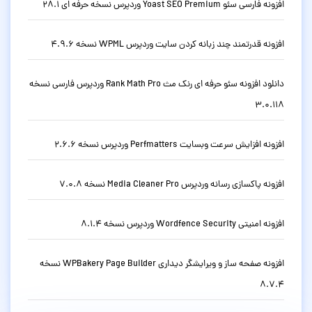
افزونه فارسی سئو Yoast SEO Premium وردپرس نسخه حرفه ای 28.1
افزونه قدرتمند چند زبانه کردن سایت وردپرس WPML نسخه 4.9.6
دانلود افزونه سئو حرفه ای رنک مث Rank Math Pro وردپرس فارسی نسخه
3.0.118
افزونه افزایش سرعت وبسایت Perfmatters وردپرس نسخه 2.6.6
افزونه پاکسازی رسانه وردپرس Media Cleaner Pro نسخه 7.0.8
افزونه امنیتی Wordfence Security وردپرس نسخه 8.1.4
افزونه صفحه ساز و ویرایشگر دیداری WPBakery Page Builder نسخه
8.7.4