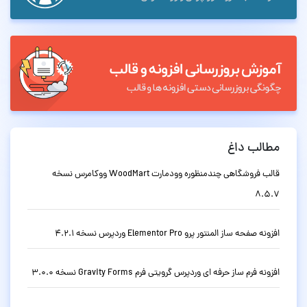
مطالب داغ
قالب فروشگاهی چندمنظوره وودمارت WoodMart ووکامرس نسخه
8.5.7
افزونه صفحه ساز المنتور پرو Elementor Pro وردپرس نسخه 4.2.1
افزونه فرم ساز حرفه ای وردپرس گرویتی فرم Gravity Forms نسخه 3.0.0