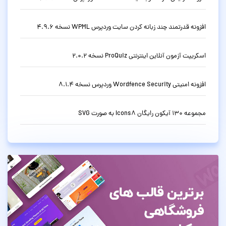
افزونه قدرتمند چند زبانه کردن سایت وردپرس WPML نسخه 4.9.6
اسکریپت آزمون آنلاین اینترنتی ProQuiz نسخه 2.0.2
افزونه امنیتی Wordfence Security وردپرس نسخه 8.1.4
مجموعه 130 آیکون رایگان Icons8 به صورت SVG