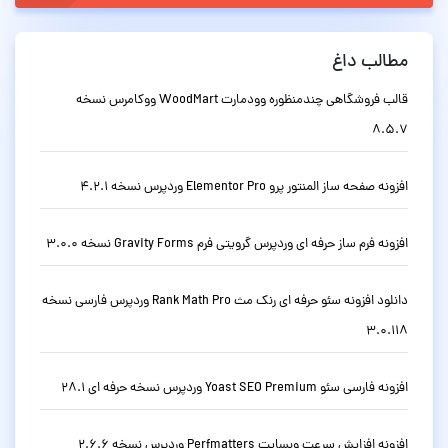
مطالب داغ
قالب فروشگاهی چندمنظوره وودمارت WoodMart ووکامرس نسخه
8.5.7
افزونه صفحه ساز المنتور پرو Elementor Pro وردپرس نسخه 4.2.1
افزونه فرم ساز حرفه ای وردپرس گرویتی فرم Gravity Forms نسخه 3.0.0
دانلود افزونه سئو حرفه ای رنک مث Rank Math Pro وردپرس فارسی نسخه
3.0.118
افزونه فارسی سئو Yoast SEO Premium وردپرس نسخه حرفه ای 28.1
افزونه افزایش سرعت وبسایت Perfmatters وردپرس نسخه 2.6.6