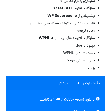
سازگاری با فرم تماس ۷
Yoast SEO
سازگار با افزونه
WP Supercache
پشتیبانی از
قابلیت انتشار محتوا در شبکه های اجتماعی
آماده ترجمه
WPML
سازگار با افزونه های چند زبانه
بهبود jQuery
تست شده با WPMU
به روز رسانی خودکار
و …
دانلود و اطلاعات بیشتر
دانلود نسخه ۵.۷.۰
/
۱۱ مگابایت