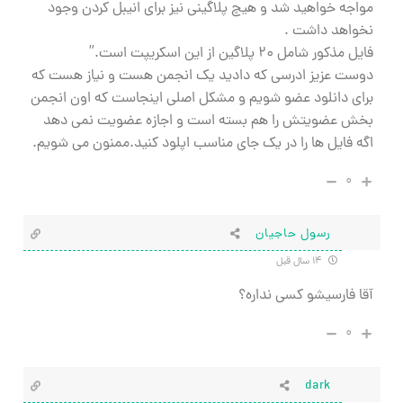
مواجه خواهید شد و هیچ پلاگینی نیز برای انیبل کردن وجود
نخواهد داشت .
فایل مذکور شامل ۲۰ پلاگین از این اسکریپت است.”
دوست عزيز ادرسي كه داديد يك انجمن هست و نياز هست كه
براي دانلود عضو شويم و مشكل اصلي اينجاست كه اون انجمن
بخش عضويتش را هم بسته است و اجازه عضويت نمي دهد
اگه فايل ها را در يك جاي مناسب اپلود كنيد.ممنون مي شويم.
۰
رسول حاجیان
۱۴ سال قبل
آقا فارسیشو کسی نداره؟
۰
dark