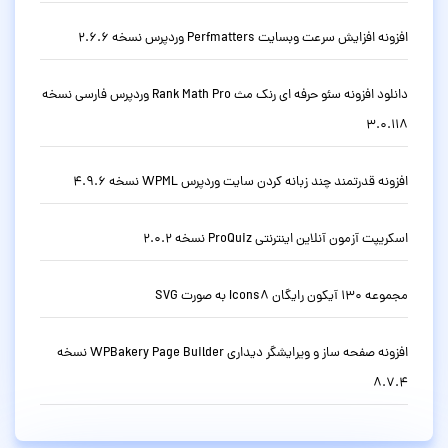
افزونه افزایش سرعت وبسایت Perfmatters وردپرس نسخه 2.6.6
دانلود افزونه سئو حرفه ای رنک مث Rank Math Pro وردپرس فارسی نسخه
3.0.118
افزونه قدرتمند چند زبانه کردن سایت وردپرس WPML نسخه 4.9.6
اسکریپت آزمون آنلاین اینترنتی ProQuiz نسخه 2.0.2
مجموعه 130 آیکون رایگان Icons8 به صورت SVG
افزونه صفحه ساز و ویرایشگر دیداری WPBakery Page Builder نسخه
8.7.4