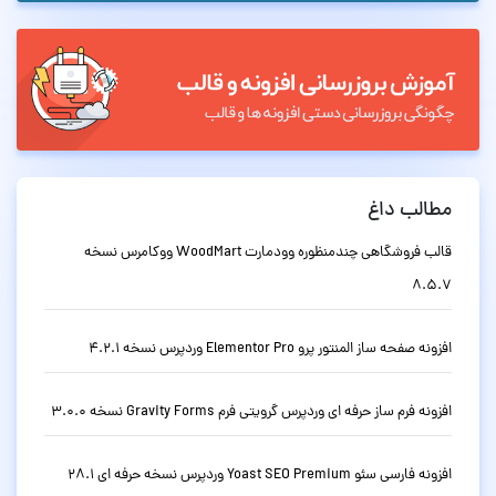
مطالب داغ
قالب فروشگاهی چندمنظوره وودمارت WoodMart ووکامرس نسخه
8.5.7
افزونه صفحه ساز المنتور پرو Elementor Pro وردپرس نسخه 4.2.1
افزونه فرم ساز حرفه ای وردپرس گرویتی فرم Gravity Forms نسخه 3.0.0
افزونه فارسی سئو Yoast SEO Premium وردپرس نسخه حرفه ای 28.1