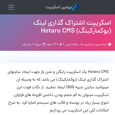
پرشین اسکریپت
اسکریپت اشتراک گذاری لینک
(بوکمارکینگ) Hotaru CMS
دسته بندی:
اسکریپت ها
,
علاقه مندی
, |
۱۳۹ دانلود
تاریخ: ۹ سال قبل
Hotaru CMS یک اسکریپت رایگان و متن باز جهت ایجاد سایتهای
اشتراک گذاری لینک (بوکمارکینگ) می باشد که به وسیله آن
میتوانید سایتی شبیه DIGG ایجاد نمایید. از نکات قوت این
اسکریپت میتوان به کم حجم بودن, داشتن افزونه های فراوان,
تنوع بسیار زیاد در پوسته و قالب های سیستم اشاره کرد. به شرح
امکانات کلی این اسکریپت می پردازیم