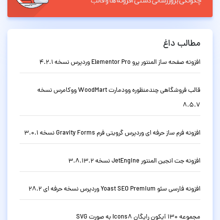
مطالب داغ
افزونه صفحه ساز المنتور پرو Elementor Pro وردپرس نسخه 4.2.1
قالب فروشگاهی چندمنظوره وودمارت WoodMart ووکامرس نسخه
8.5.7
افزونه فرم ساز حرفه ای وردپرس گرویتی فرم Gravity Forms نسخه 3.0.1
افزونه جت انجین المنتور JetEngine نسخه 3.8.13.2
افزونه فارسی سئو Yoast SEO Premium وردپرس نسخه حرفه ای 28.2
مجموعه 130 آیکون رایگان Icons8 به صورت SVG