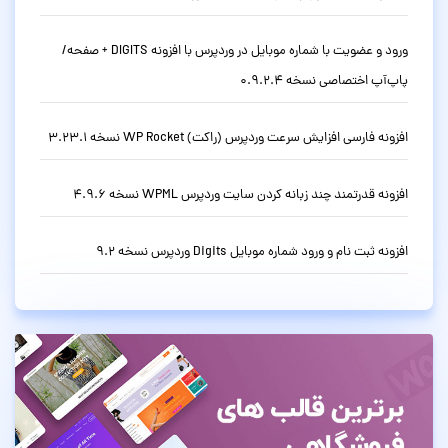
ورود و عضویت با شماره موبایل در وردپرس با افزونه DIGITS + صفحه/
پاپ‌آپ اختصاصی نسخه 0.9.2.4
افزونه فارسی افزایش سرعت وردپرس (راکت) WP Rocket نسخه 3.23.1
افزونه قدرتمند چند زبانه کردن سایت وردپرس WPML نسخه 4.9.6
افزونه ثبت نام و ورود شماره موبایل Digits وردپرس نسخه 9.2