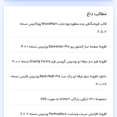
مطالب داغ
قالب فروشگاهی چندمنظوره وودمارت WoodMart ووکامرس نسخه
8.5.7
افزونه صفحه ساز المنتور پرو Elementor Pro وردپرس نسخه 4.2.1
افزونه فرم ساز حرفه ای وردپرس گرویتی فرم Gravity Forms نسخه 3.0.0
دانلود افزونه سئو حرفه ای رنک مث Rank Math Pro وردپرس فارسی نسخه
3.0.118
مجموعه 130 آیکون رایگان Icons8 به صورت SVG
افزونه افزایش سرعت وبسایت Perfmatters وردپرس نسخه 2.6.6