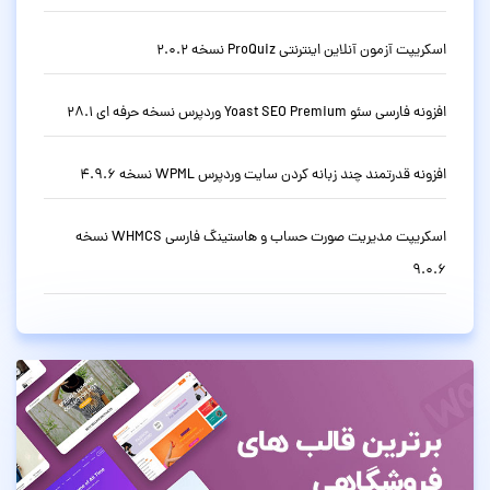
اسکریپت آزمون آنلاین اینترنتی ProQuiz نسخه 2.0.2
افزونه فارسی سئو Yoast SEO Premium وردپرس نسخه حرفه ای 28.1
افزونه قدرتمند چند زبانه کردن سایت وردپرس WPML نسخه 4.9.6
اسکریپت مدیریت صورت حساب و هاستینگ فارسی WHMCS نسخه
9.0.6