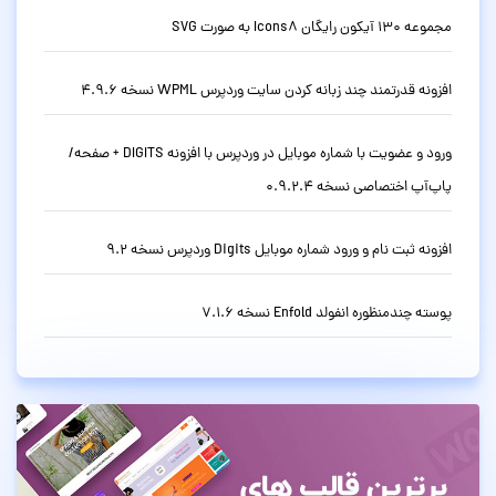
مجموعه 130 آیکون رایگان Icons8 به صورت SVG
افزونه قدرتمند چند زبانه کردن سایت وردپرس WPML نسخه 4.9.6
ورود و عضویت با شماره موبایل در وردپرس با افزونه DIGITS + صفحه/
پاپ‌آپ اختصاصی نسخه 0.9.2.4
افزونه ثبت نام و ورود شماره موبایل Digits وردپرس نسخه 9.2
پوسته چندمنظوره انفولد Enfold نسخه 7.1.6