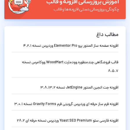
مطالب داغ
افزونه صفحه ساز المنتور پرو Elementor Pro وردپرس نسخه 4.2.1
قالب فروشگاهی چندمنظوره وودمارت WoodMart ووکامرس نسخه
8.5.7
افزونه جت انجین المنتور JetEngine نسخه 3.8.13.2
افزونه فرم ساز حرفه ای وردپرس گرویتی فرم Gravity Forms نسخه 3.0.1
افزونه فارسی سئو Yoast SEO Premium وردپرس نسخه حرفه ای 28.2