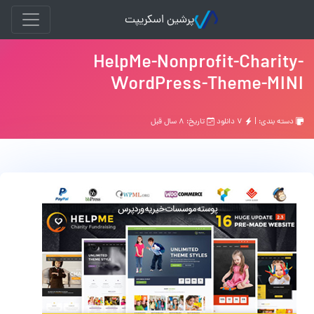
پرشین اسکریپت
HelpMe-Nonprofit-Charity-
WordPress-Theme-MINI
دسته بندی: |
۷ دانلود
تاریخ: ۸ سال قبل