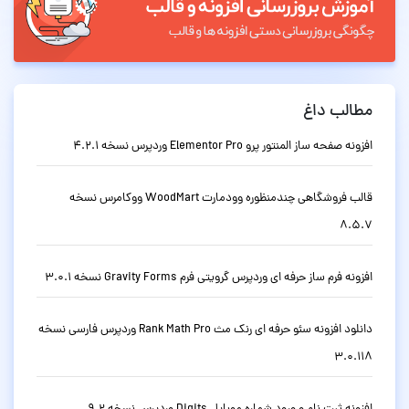
مطالب داغ
افزونه صفحه ساز المنتور پرو Elementor Pro وردپرس نسخه 4.2.1
قالب فروشگاهی چندمنظوره وودمارت WoodMart ووکامرس نسخه
8.5.7
افزونه فرم ساز حرفه ای وردپرس گرویتی فرم Gravity Forms نسخه 3.0.1
دانلود افزونه سئو حرفه ای رنک مث Rank Math Pro وردپرس فارسی نسخه
3.0.118