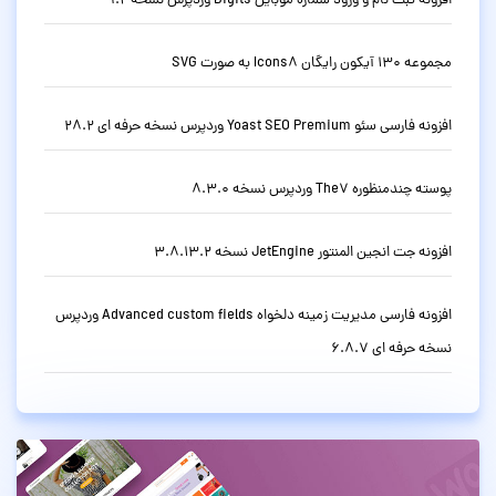
افزونه ثبت نام و ورود شماره موبایل Digits وردپرس نسخه 9.2
مجموعه 130 آیکون رایگان Icons8 به صورت SVG
افزونه فارسی سئو Yoast SEO Premium وردپرس نسخه حرفه ای 28.2
پوسته چندمنظوره The7 وردپرس نسخه 8.3.0
افزونه جت انجین المنتور JetEngine نسخه 3.8.13.2
افزونه فارسی مدیریت زمینه دلخواه Advanced custom fields وردپرس
نسخه حرفه ای 6.8.7