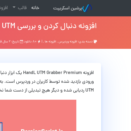
(current)
خانه
قالب
افزو
پرشین اسکریپت
افزونه دنبال کردن و بررسی UTM آدرس های ارجاعی HandL UTM Grabber Premium نسخه 3.0.58
دسته بندی:
افزونه وردپرس
,
افزونه ها
, |
۸۰ دانلود
تاریخ: ۲ سال قبل
ورودی بازدید شده توسط کاربران در وردپرس است. به
UTM ردیابی شده و دیگر هیچ تبدیلی از دست شما نخواهد رفت.