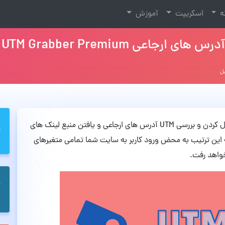
نه
اسکریپت
آموزش
افزونه HandL UTM Grabber Premium یک ابزار دنبال کردن و بررسی UTM آدرس های ارجاعی و یافتن منبع لینک های
 این ترتیب به محض ورود کاربر به سایت شما تمامی متغیرهای