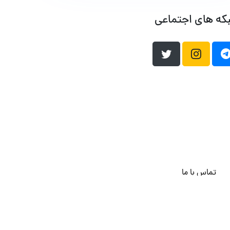
که های اجتماعی
تماس با ما
هاست وردپرس
فراداده