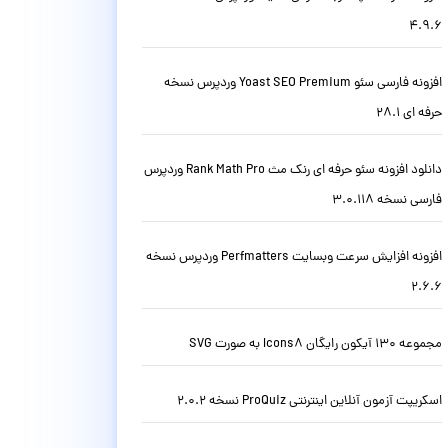
4.9.6
افزونه فارسی سئو Yoast SEO Premium وردپرس نسخه
حرفه ای 28.1
دانلود افزونه سئو حرفه ای رنک مث Rank Math Pro وردپرس
فارسی نسخه 3.0.118
افزونه افزایش سرعت وبسایت Perfmatters وردپرس نسخه
2.6.6
مجموعه 130 آیکون رایگان Icons8 به صورت SVG
اسکریپت آزمون آنلاین اینترنتی ProQuiz نسخه 2.0.2