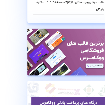
قالب شرکتی و چندمنظوره Zephyr نسخه 8.43.1 + دانلود
رایگان