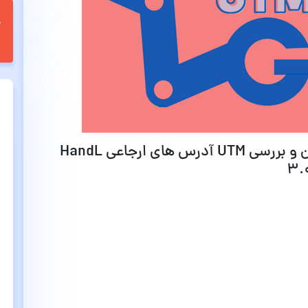
قابلیت ها و امکانات افزونه دنبال کردن و بررسی UTM آدرس های ارجاعی HandL