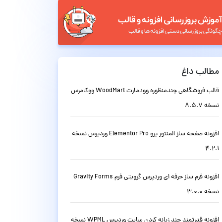
مطالب داغ
قالب فروشگاهی چندمنظوره وودمارت WoodMart ووکامرس
نسخه 8.5.7
افزونه صفحه ساز المنتور پرو Elementor Pro وردپرس نسخه
4.2.1
افزونه فرم ساز حرفه ای وردپرس گرویتی فرم Gravity Forms
نسخه 3.0.0
افزونه قدرتمند چند زبانه کردن سایت وردپرس WPML نسخه