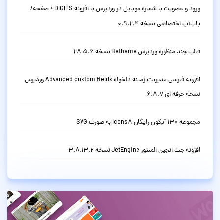
ورود و عضویت با شماره موبایل در وردپرس با افزونه DIGITS + صفحه/
پاپ‌آپ اختصاصی نسخه 0.9.2.4
قالب چند منظوره وردپرس Betheme نسخه 28.5.6
افزونه فارسی مدیریت زمینه دلخواه Advanced custom fields وردپرس
نسخه حرفه ای 6.8.7
مجموعه 130 آیکون رایگان Icons8 به صورت SVG
افزونه جت انجین المنتور JetEngine نسخه 3.8.13.2