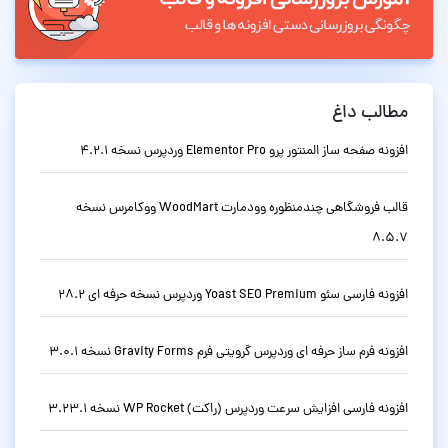
مطالب داغ
افزونه صفحه ساز المنتور پرو Elementor Pro وردپرس نسخه 4.2.1
قالب فروشگاهی چندمنظوره وودمارت WoodMart ووکامرس نسخه
8.5.7
افزونه فارسی سئو Yoast SEO Premium وردپرس نسخه حرفه ای 28.2
افزونه فرم ساز حرفه ای وردپرس گرویتی فرم Gravity Forms نسخه 3.0.1
افزونه فارسی افزایش سرعت وردپرس (راکت) WP Rocket نسخه 3.23.1