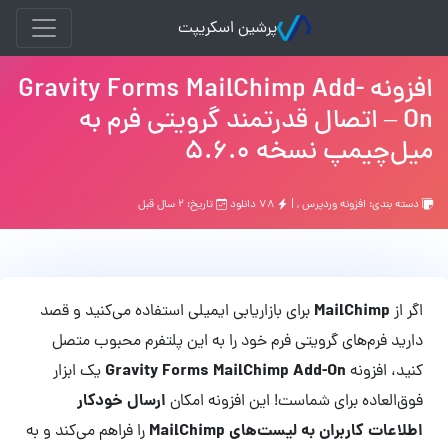
پرشین اسکریپت
افزونه Gravity Forms MailChimp Add-
On – اتصال قدرتمند گرویتی فرم به
میل‌چیمپ نسخه 5.6.0
دسته بندی:
افزونه وردپرس
, |
۷۸ دانلود
تاریخ: ۲ سال قبل
MailChimp
اگر از
برای بازاریابی ایمیلی استفاده می‌کنید و قصد
دارید فرم‌های گرویتی فرم خود را به این پلتفرم محبوب متصل
Gravity Forms MailChimp Add-On
کنید، افزونه
یک ابزار
ارسال خودکار
فوق‌العاده برای شماست! این افزونه امکان
اطلاعات کاربران به لیست‌های MailChimp
را فراهم می‌کند و به