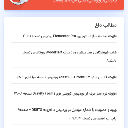
مطالب داغ
افزونه صفحه ساز المنتور پرو Elementor Pro وردپرس نسخه 4.2.1
قالب فروشگاهی چندمنظوره وودمارت WoodMart ووکامرس نسخه
8.5.7
افزونه فارسی سئو Yoast SEO Premium وردپرس نسخه حرفه ای 28.2
افزونه فرم ساز حرفه ای وردپرس گرویتی فرم Gravity Forms نسخه 3.0.1
ورود و عضویت با شماره موبایل در وردپرس با افزونه DIGITS + صفحه/
پاپ‌آپ اختصاصی نسخه 0.9.2.4