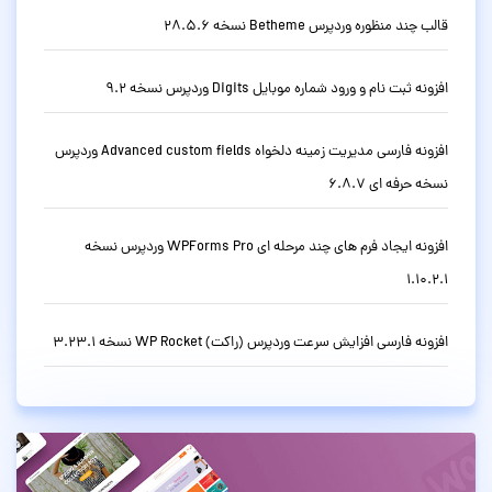
قالب چند منظوره وردپرس Betheme نسخه 28.5.6
افزونه ثبت نام و ورود شماره موبایل Digits وردپرس نسخه 9.2
افزونه فارسی مدیریت زمینه دلخواه Advanced custom fields وردپرس
نسخه حرفه ای 6.8.7
افزونه ایجاد فرم های چند مرحله ای WPForms Pro وردپرس نسخه
1.10.2.1
افزونه فارسی افزایش سرعت وردپرس (راکت) WP Rocket نسخه 3.23.1