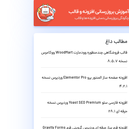
مطالب داغ
قالب فروشگاهی چندمنظوره وودمارت WoodMart ووکامرس
نسخه 8.5.7
افزونه صفحه ساز المنتور پرو Elementor Pro وردپرس نسخه
4.2.1
افزونه فارسی سئو Yoast SEO Premium وردپرس نسخه
حرفه ای 28.1
افزونه فرم ساز حرفه ای وردپرس گرویتی فرم Gravity Forms