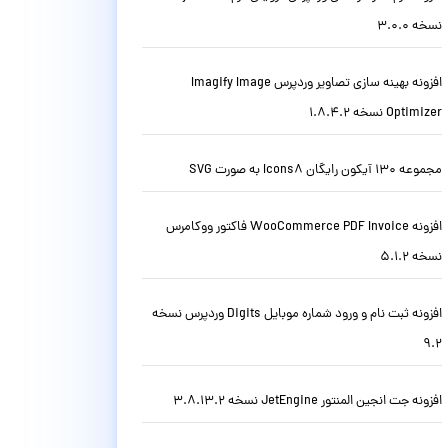
نسخه 3.0.0
افزونه بهینه سازی تصاویر وردپرس Imagify Image
Optimizer نسخه 1.8.4.2
مجموعه 130 آیکون رایگان Icons8 به صورت SVG
افزونه WooCommerce PDF Invoice فاکتور ووکامرس
نسخه 5.1.2
افزونه ثبت نام و ورود شماره موبایل Digits وردپرس نسخه
9.2
افزونه جت انجین المنتور JetEngine نسخه 3.8.13.2