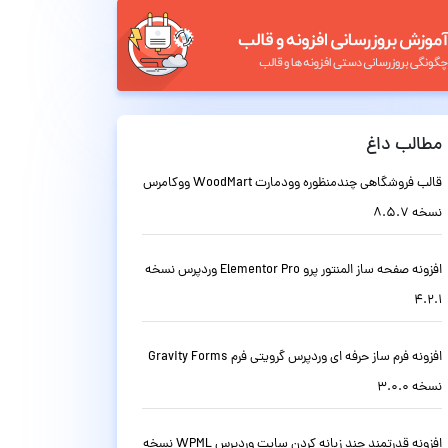
مطالب داغ
قالب فروشگاهی چندمنظوره وودمارت WoodMart ووکامرس
نسخه 8.5.7
افزونه صفحه ساز المنتور پرو Elementor Pro وردپرس نسخه
4.2.1
افزونه فرم ساز حرفه ای وردپرس گرویتی فرم Gravity Forms
نسخه 3.0.0
افزونه قدرتمند چند زبانه کردن سایت وردپرس WPML نسخه