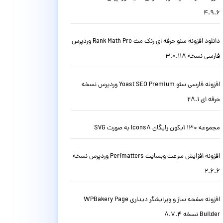
4.9.6
دانلود افزونه سئو حرفه ای رنک مث Rank Math Pro وردپرس
فارسی نسخه 3.0.118
افزونه فارسی سئو Yoast SEO Premium وردپرس نسخه
حرفه ای 28.1
مجموعه 130 آیکون رایگان Icons8 به صورت SVG
افزونه افزایش سرعت وبسایت Perfmatters وردپرس نسخه
2.6.6
افزونه صفحه ساز و ویرایشگر دیداری WPBakery Page
Builder نسخه 8.7.4