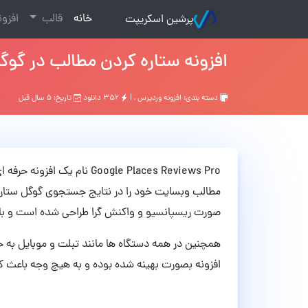
(current)
خانه
قالب
افزو
پرشین اسکریپت
افزونه ستاره کردن مطالب در گوگل Google Places Reviews Pro وردپرس نسخه 
دسته بندی:
افزونه وردپرس
, |
۳۵۲ دانلود
تاریخ: ۵ سال قبل
Google Places Reviews Pro نا
مطالب وبسایت خود را در نتایج جستجوی گوگل ستاره د
صورت ریسپانسیو و واکنش گرا طراحی شده است و با ه
همچنین در همه دستگاه ها مانند تبلت و موبایل به
افزونه بصورت بهینه شده بوده و به هیچ وجه باع