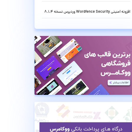
افزونه امنیتی Wordfence Security وردپرس نسخه 8.1.4