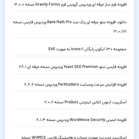
افزونه فرم ساز حرفه ای وردپرس گرویتی فرم Gravity Forms نسخه 3.0.0
دانلود افزونه سئو حرفه ای رنک مث Rank Math Pro وردپرس فارسی نسخه
3.0.118
مجموعه 130 آیکون رایگان Icons8 به صورت SVG
افزونه فارسی سئو Yoast SEO Premium وردپرس نسخه حرفه ای 28.1
افزونه افزایش سرعت وبسایت Perfmatters وردپرس نسخه 2.6.6
اسکریپت آزمون آنلاین اینترنتی ProQuiz نسخه 2.0.2
افزونه امنیتی Wordfence Security وردپرس نسخه 8.1.4
اسکریپت مدیریت صورت حساب و هاستینگ فارسی WHMCS نسخه