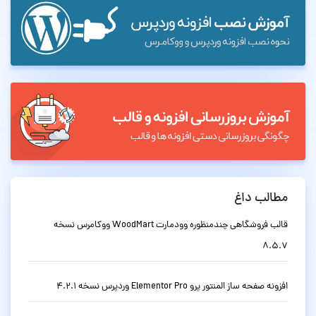
مطالب داغ
قالب فروشگاهی چندمنظوره وودمارت WoodMart ووکامرس نسخه
8.5.7
افزونه صفحه ساز المنتور پرو Elementor Pro وردپرس نسخه 4.2.1