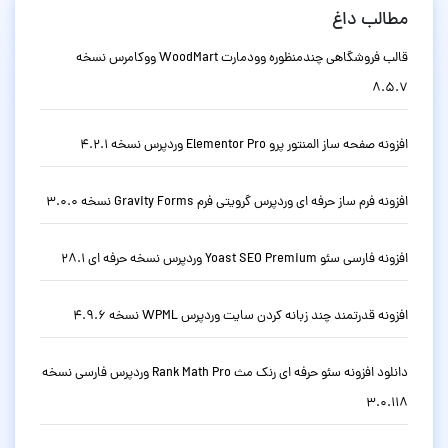
مطالب داغ
قالب فروشگاهی چندمنظوره وودمارت WoodMart ووکامرس نسخه
8.5.7
افزونه صفحه ساز المنتور پرو Elementor Pro وردپرس نسخه 4.2.1
افزونه فرم ساز حرفه ای وردپرس گرویتی فرم Gravity Forms نسخه 3.0.0
افزونه فارسی سئو Yoast SEO Premium وردپرس نسخه حرفه ای 28.1
افزونه قدرتمند چند زبانه کردن سایت وردپرس WPML نسخه 4.9.6
دانلود افزونه سئو حرفه ای رنک مث Rank Math Pro وردپرس فارسی نسخه
3.0.118