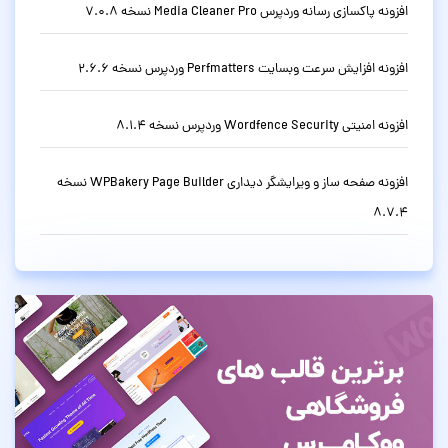
افزونه پاکسازی رسانه وردپرس Media Cleaner Pro نسخه 7.0.8
افزونه افزایش سرعت وبسایت Perfmatters وردپرس نسخه 2.6.6
افزونه امنیتی Wordfence Security وردپرس نسخه 8.1.4
افزونه صفحه ساز و ویرایشگر دیداری WPBakery Page Builder نسخه
8.7.4