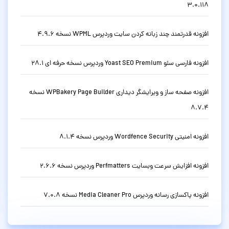
3.0.118
افزونه قدرتمند چند زبانه کردن سایت وردپرس WPML نسخه 4.9.6
افزونه فارسی سئو Yoast SEO Premium وردپرس نسخه حرفه ای 28.1
افزونه صفحه ساز و ویرایشگر دیداری WPBakery Page Builder نسخه
8.7.4
افزونه امنیتی Wordfence Security وردپرس نسخه 8.1.4
افزونه افزایش سرعت وبسایت Perfmatters وردپرس نسخه 2.6.6
افزونه پاکسازی رسانه وردپرس Media Cleaner Pro نسخه 7.0.8