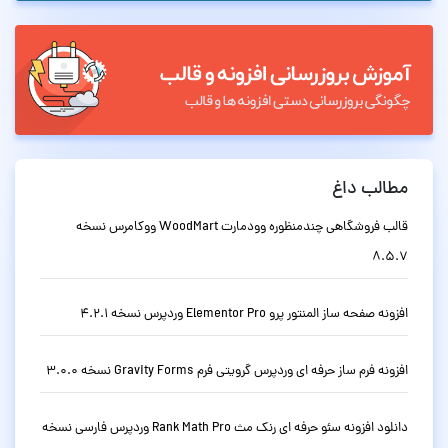
مطالب داغ
قالب فروشگاهی چندمنظوره وودمارت WoodMart ووکامرس نسخه
8.5.7
افزونه صفحه ساز المنتور پرو Elementor Pro وردپرس نسخه 4.2.1
افزونه فرم ساز حرفه ای وردپرس گرویتی فرم Gravity Forms نسخه 3.0.0
دانلود افزونه سئو حرفه ای رنک مث Rank Math Pro وردپرس فارسی نسخه