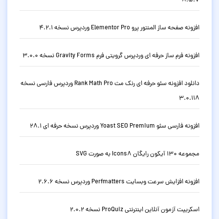
8.5.7
افزونه صفحه ساز المنتور پرو Elementor Pro وردپرس نسخه 4.2.1
افزونه فرم ساز حرفه ای وردپرس گرویتی فرم Gravity Forms نسخه 3.0.0
دانلود افزونه سئو حرفه ای رنک مث Rank Math Pro وردپرس فارسی نسخه
3.0.118
افزونه فارسی سئو Yoast SEO Premium وردپرس نسخه حرفه ای 28.1
مجموعه 130 آیکون رایگان Icons8 به صورت SVG
افزونه افزایش سرعت وبسایت Perfmatters وردپرس نسخه 2.6.6
اسکریپت آزمون آنلاین اینترنتی ProQuiz نسخه 2.0.2