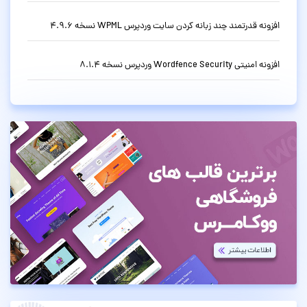
افزونه قدرتمند چند زبانه کردن سایت وردپرس WPML نسخه 4.9.6
افزونه امنیتی Wordfence Security وردپرس نسخه 8.1.4