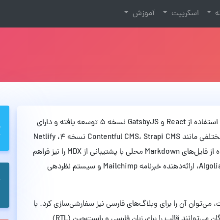
نه
اسکریپت
آموزش
قالب FlexiBlog یک تم وبلاگ چندمنظوره است که با استفاده از React و GatsbyJS نسخه ۵ توسعه یافته و دارای
طرح‌بندی‌های متنوعی است. این قالب از منابع داده مختلفی مانند Contentful CMS، Strapi CMS نسخه ۴، Netlify
CMS و Sanity CMS پشتیبانی می‌کند و امکان استفاده از فایل‌های Markdown محلی با پشتیبانی از MDX را نیز فراهم
می‌نماید. همچنین، خدماتی نظیر سیستم جستجوی Algolia، ارائه‌دهنده خبرنامه Mailchimp و سیستم نظردهی
لب چندمنظوره است، می‌توان آن را برای وبلاگ‌های فارسی نیز سفارشی‌سازی کرد. با
استفاده از قابلیت‌های React و Gatsby، توسعه‌دهندگان می‌توانند قالب را برای زبان فارسی و راست‌چین (RTL)