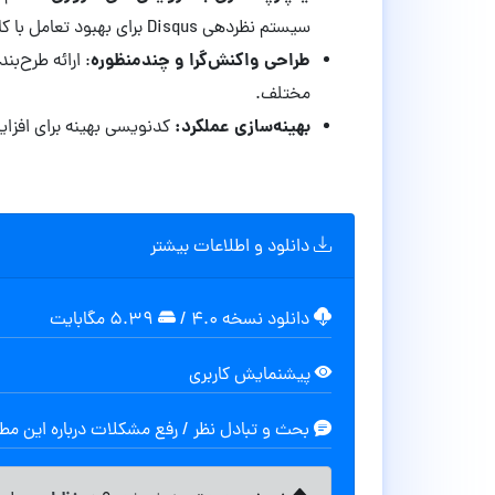
سیستم نظردهی Disqus برای بهبود تعامل با کاربران.​
طراحی واکنش‌گرا و چندمنظوره
: ارائه طرح‌ب
مختلف.​
بهینه‌سازی عملکرد:
کدنویسی بهینه برای افزای
دانلود و اطلاعات بیشتر
دانلود نسخه ۴.۰
/
۵.۳۹ مگابايت
پیشنمایش کاربری
بحث و تبادل نظر / رفع مشکلات درباره این م