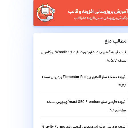
مطالب داغ
قالب فروشگاهی چندمنظوره وودمارت WoodMart ووکامرس
نسخه 8.5.7
افزونه صفحه ساز المنتور پرو Elementor Pro وردپرس نسخه
4.2.1
افزونه فارسی سئو Yoast SEO Premium وردپرس نسخه
حرفه ای 28.1
افزونه فرم ساز حرفه ای وردپرس گرویتی فرم Gravity Forms