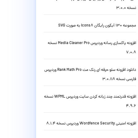
نسخه 3.0.0
مجموعه 130 آیکون رایگان Icons8 به صورت SVG
افزونه پاکسازی رسانه وردپرس Media Cleaner Pro نسخه
7.0.8
دانلود افزونه سئو حرفه ای رنک مث Rank Math Pro وردپرس
فارسی نسخه 3.0.118
افزونه قدرتمند چند زبانه کردن سایت وردپرس WPML نسخه
4.9.6
افزونه امنیتی Wordfence Security وردپرس نسخه 8.1.4