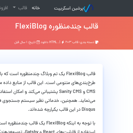
(current)
خانه
قالب
افزو
پرشین اسکریپت
قالب چندمنظوره FlexiBlog
دسته بندی:
قالب HTML
۲۰۳ دانلود
, |
تاریخ: ۱ سال قبل
Disqus در این قالب یکپارچه شده‌اند. ​
با توجه به اینکه FlexiBlog یک قا