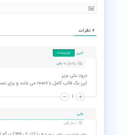
۲
نظرات
امیر
نویسنده
پاسخ به
علی
درود علی عزیز
این یک قالب کامل با react می باشد و برای نصب نیازی به وردپرس ندارد.
۱
علی
۱ سال قبل
روی وردپرس نصب میشه یا کلا یک CMS دیگه است؟ فرقش با یک قالب عادی وردپرس چیه؟