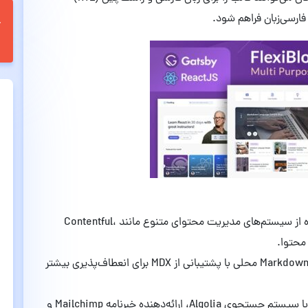
فارسی‌زبان فراهم شود.​
امکان استفاده از سیستم‌های مدیریت محتوای متنوع مانند Contentful،
: امکان استفاده از فایل‌های Markdown محلی با پشتیبانی از MDX برای انعطاف‌پذیری بیشتر
: ادغام با سیستم جستجوی Algolia، ارائه‌دهنده خبرنامه Mailchimp و