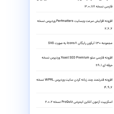
فارسی نسخه 3.0.118
افزونه افزایش سرعت وبسایت Perfmatters وردپرس نسخه
2.6.6
مجموعه 130 آیکون رایگان Icons8 به صورت SVG
افزونه فارسی سئو Yoast SEO Premium وردپرس نسخه
حرفه ای 28.1
افزونه قدرتمند چند زبانه کردن سایت وردپرس WPML نسخه
4.9.6
اسکریپت آزمون آنلاین اینترنتی ProQuiz نسخه 2.0.2