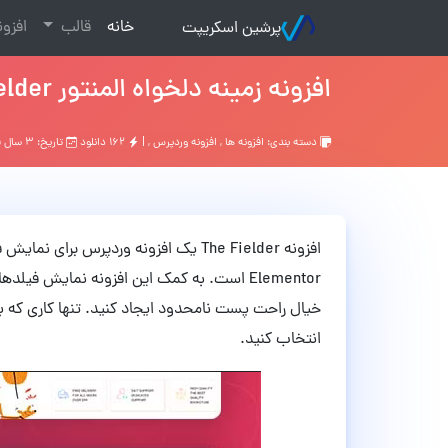
(current)
خانه
قالب
افزو
پرشین اسکریپت
افزونه زمینه دلخواه المنتور Fielder نسخه 1.1.1
دسته بندی:
افزونه ها
,
افزونه وردپرس
, |
۱۶۲ دانلود
تاریخ: ۳ سال قبل
افزونه The Fielder یک افزونه وردپرس ب
Elementor است. به کمک این افزونه نمایش 
خیال راحت پست نامحدود ایجاد کنید. تنها کاری که ب
انتخاب کنید.