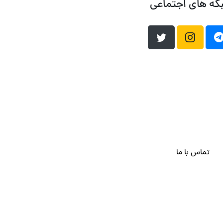
که های اجتماعی
تماس با ما
هاست وردپرس
فراداده