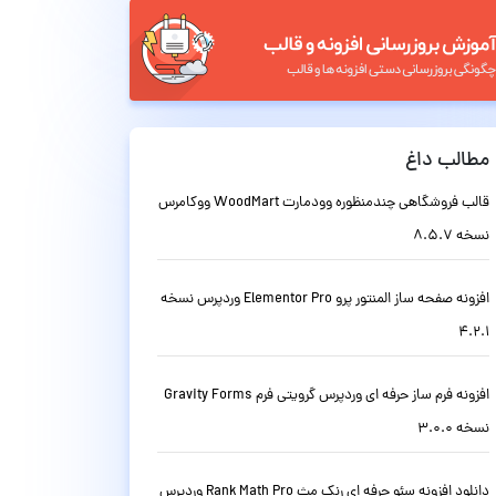
مطالب داغ
قالب فروشگاهی چندمنظوره وودمارت WoodMart ووکامرس
نسخه 8.5.7
افزونه صفحه ساز المنتور پرو Elementor Pro وردپرس نسخه
4.2.1
افزونه فرم ساز حرفه ای وردپرس گرویتی فرم Gravity Forms
نسخه 3.0.0
دانلود افزونه سئو حرفه ای رنک مث Rank Math Pro وردپرس