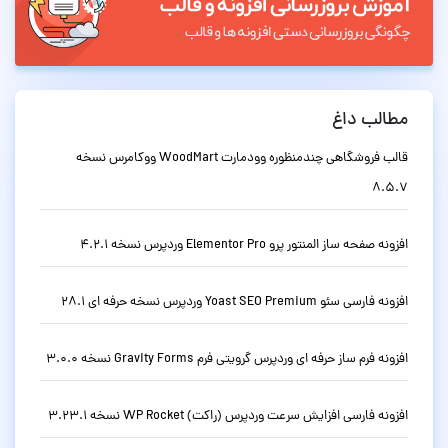
مطالب داغ
قالب فروشگاهی چندمنظوره وودمارت WoodMart ووکامرس نسخه
8.5.7
افزونه صفحه ساز المنتور پرو Elementor Pro وردپرس نسخه 4.2.1
افزونه فارسی سئو Yoast SEO Premium وردپرس نسخه حرفه ای 28.1
افزونه فرم ساز حرفه ای وردپرس گرویتی فرم Gravity Forms نسخه 3.0.0
افزونه فارسی افزایش سرعت وردپرس (راکت) WP Rocket نسخه 3.23.1