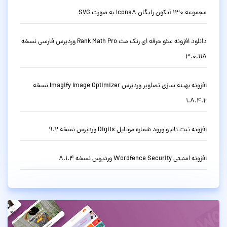
مجموعه 130 آیکون رایگان Icons8 به صورت SVG
دانلود افزونه سئو حرفه ای رنک مث Rank Math Pro وردپرس فارسی نسخه
3.0.118
افزونه بهینه سازی تصاویر وردپرس Imagify Image Optimizer نسخه
1.8.4.2
افزونه ثبت نام و ورود شماره موبایل Digits وردپرس نسخه 9.2
افزونه امنیتی Wordfence Security وردپرس نسخه 8.1.4