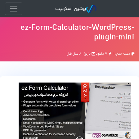
پرشین اسکریپت
ez-Form-Calculator-WordPress-
plugin-mini
دسته بندی: |
۷ دانلود
تاریخ: ۸ سال قبل