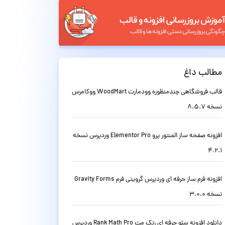
مطالب داغ
قالب فروشگاهی چندمنظوره وودمارت WoodMart ووکامرس
نسخه 8.5.7
افزونه صفحه ساز المنتور پرو Elementor Pro وردپرس نسخه
4.2.1
افزونه فرم ساز حرفه ای وردپرس گرویتی فرم Gravity Forms
نسخه 3.0.0
دانلود افزونه سئو حرفه ای رنک مث Rank Math Pro وردپرس