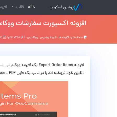
(current)
خانه
قالب
افزو
پرشین اسکریپت
افزونه اکسپورت سفارشات ووکامرس Export Order Items نسخه
دسته بندی:
افزونه ها
,
افزونه وردپرس
,
ووکامرس
, |
۵۹۸ دانلود
تاریخ:
افزونه Export Order Items یک 
آنلاین خود فروخته اند را در قالب یک فایل CSV، Excel، PDF و یا XML خروجی بگیرند.