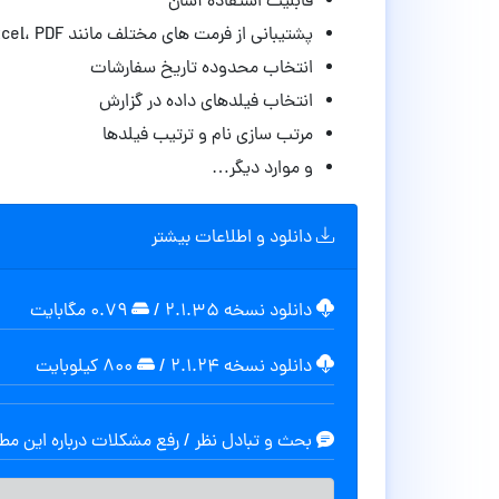
قابلیت استفاده آسان
پشتیبانی از فرمت های مختلف مانند CSV، Excel، PDF و XML
انتخاب محدوده تاریخ سفارشات
انتخاب فیلدهای داده در گزارش
مرتب سازی
نام و ترتیب فیلدها
و موارد دیگر…
دانلود و اطلاعات بیشتر
دانلود نسخه ۲.۱.۳۵
/
۰.۷۹ مگابايت
دانلود نسخه ۲.۱.۲۴
/
۸۰۰ کیلوبایت
بحث و تبادل نظر / رفع مشکلات درباره این م