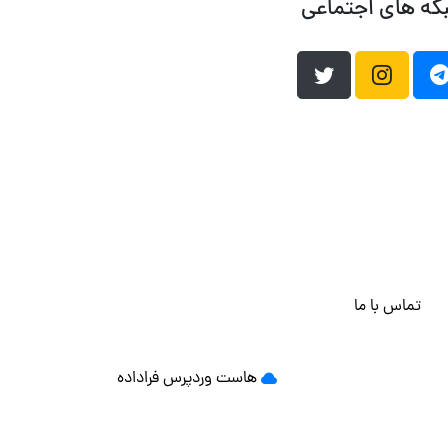
که های اجتماعی
تماس با ما
هاست وردپرس
فراداده