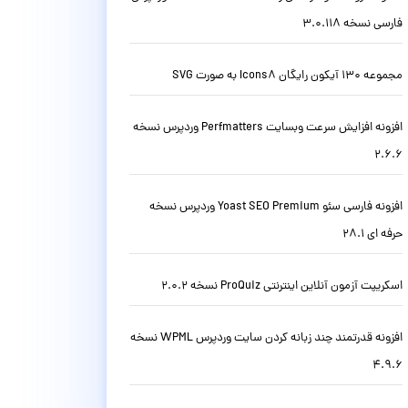
فارسی نسخه 3.0.118
مجموعه 130 آیکون رایگان Icons8 به صورت SVG
افزونه افزایش سرعت وبسایت Perfmatters وردپرس نسخه
2.6.6
افزونه فارسی سئو Yoast SEO Premium وردپرس نسخه
حرفه ای 28.1
اسکریپت آزمون آنلاین اینترنتی ProQuiz نسخه 2.0.2
افزونه قدرتمند چند زبانه کردن سایت وردپرس WPML نسخه
4.9.6