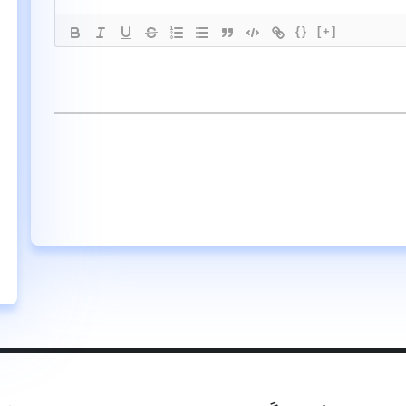
{}
[+]