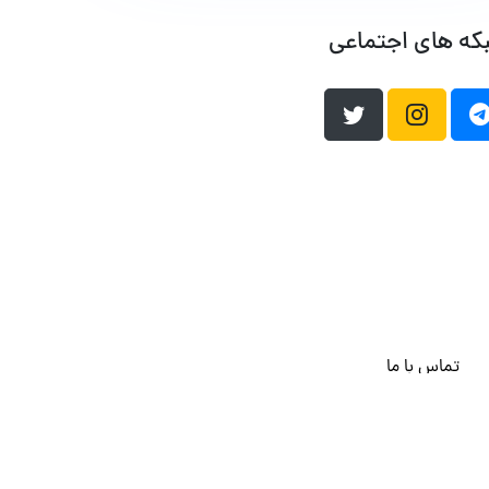
که های اجتماعی
تماس با ما
هاست وردپرس
فراداده