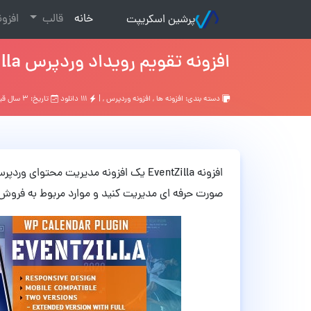
(current)
خانه
قالب
افزو
پرشین اسکریپت
افزونه تقویم رویداد وردپرس EventZilla نسخه 1.5.4
دسته بندی:
افزونه ها
,
افزونه وردپرس
, |
۱۱۱ دانلود
تاریخ: ۳ سال قبل
افزونه EventZilla یک افزونه مدیریت مح
صورت حرفه ای مدیریت کنید و موارد مربوط به فروش ب