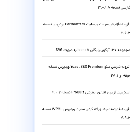
فارسی نسخه 3.0.118
افزونه افزایش سرعت وبسایت Perfmatters وردپرس نسخه
2.6.6
مجموعه 130 آیکون رایگان Icons8 به صورت SVG
افزونه فارسی سئو Yoast SEO Premium وردپرس نسخه
حرفه ای 28.1
اسکریپت آزمون آنلاین اینترنتی ProQuiz نسخه 2.0.2
افزونه قدرتمند چند زبانه کردن سایت وردپرس WPML نسخه
4.9.6