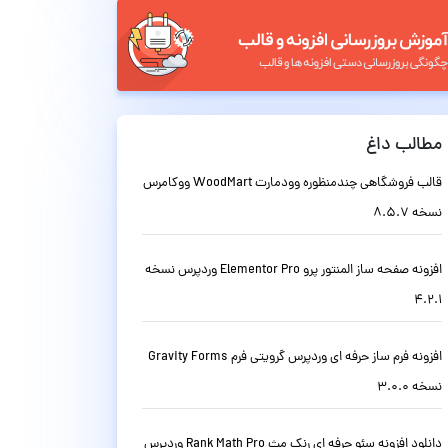
مطالب داغ
قالب فروشگاهی چندمنظوره وودمارت WoodMart ووکامرس
نسخه 8.5.7
افزونه صفحه ساز المنتور پرو Elementor Pro وردپرس نسخه
4.2.1
افزونه فرم ساز حرفه ای وردپرس گرویتی فرم Gravity Forms
نسخه 3.0.0
دانلود افزونه سئو حرفه ای رنک مث Rank Math Pro وردپرس