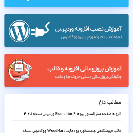
مطالب داغ
افزونه صفحه ساز المنتور پرو Elementor Pro وردپرس نسخه 4.2.1
قالب فروشگاهی چندمنظوره وودمارت WoodMart ووکامرس نسخه