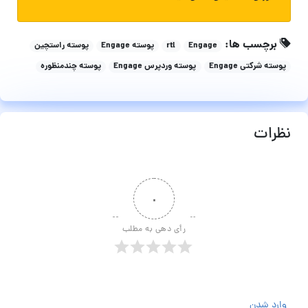
برچسب ها:
Engage
rtl
پوسته Engage
پوسته راستچین
پوسته شرکتی Engage
پوسته وردپرس Engage
پوسته چندمنظوره
نظرات
۰
رأی دهی به مطلب
وارد شدن