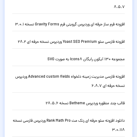
8.5.7
افزونه فرم ساز حرفه ای وردپرس گرویتی فرم Gravity Forms نسخه 3.0.1
افزونه فارسی سئو Yoast SEO Premium وردپرس نسخه حرفه ای 28.2
مجموعه 130 آیکون رایگان Icons8 به صورت SVG
افزونه فارسی مدیریت زمینه دلخواه Advanced custom fields وردپرس
نسخه حرفه ای 6.8.7
قالب چند منظوره وردپرس Betheme نسخه 28.5.6
دانلود افزونه سئو حرفه ای رنک مث Rank Math Pro وردپرس فارسی نسخه
3.0.118