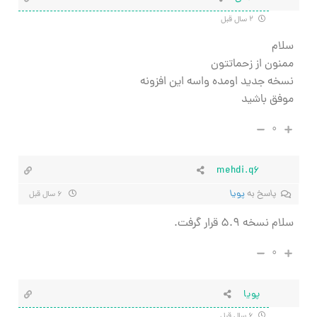
۲ سال قبل
سلام
ممنون از زحماتتون
نسخه جدید اومده واسه این افزونه
موفق باشید
۰
mehdi.q6
پاسخ به
پویا
۶ سال قبل
سلام نسخه ۵.۹ قرار گرفت.
۰
پویا
۶ سال قبل