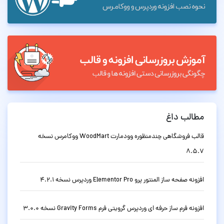
مطالب داغ
قالب فروشگاهی چندمنظوره وودمارت WoodMart ووکامرس نسخه
8.5.7
افزونه صفحه ساز المنتور پرو Elementor Pro وردپرس نسخه 4.2.1
افزونه فرم ساز حرفه ای وردپرس گرویتی فرم Gravity Forms نسخه 3.0.0