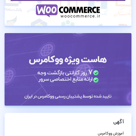
آگهی
آموزش ووکامرس