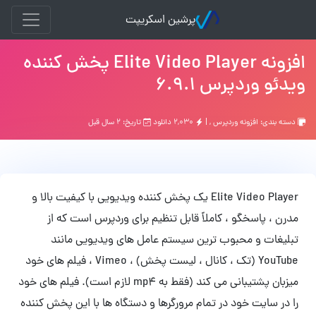
پرشین اسکریپت
افزونه Elite Video Player پخش کننده
ویدئو وردپرس 6.9.1
دسته بندی:
افزونه وردپرس
, |
۲,۰۳۰ دانلود
تاریخ: ۲ سال قبل
Elite Video Player یک پخش کننده ویدیویی با کیفیت بالا و
مدرن ، پاسخگو ، کاملاً قابل تنظیم برای وردپرس است که از
تبلیغات و محبوب ترین سیستم عامل های ویدیویی مانند
YouTube (تک ، کانال ، لیست پخش) ، Vimeo ، فیلم های خود
میزبان پشتیبانی می کند (فقط به mp4 لازم است). فیلم های خود
را در سایت خود در تمام مرورگرها و دستگاه ها با این پخش کننده