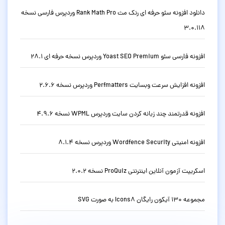
دانلود افزونه سئو حرفه ای رنک مث Rank Math Pro وردپرس فارسی نسخه
3.0.118
افزونه فارسی سئو Yoast SEO Premium وردپرس نسخه حرفه ای 28.1
افزونه افزایش سرعت وبسایت Perfmatters وردپرس نسخه 2.6.6
افزونه قدرتمند چند زبانه کردن سایت وردپرس WPML نسخه 4.9.6
افزونه امنیتی Wordfence Security وردپرس نسخه 8.1.4
اسکریپت آزمون آنلاین اینترنتی ProQuiz نسخه 2.0.2
مجموعه 130 آیکون رایگان Icons8 به صورت SVG