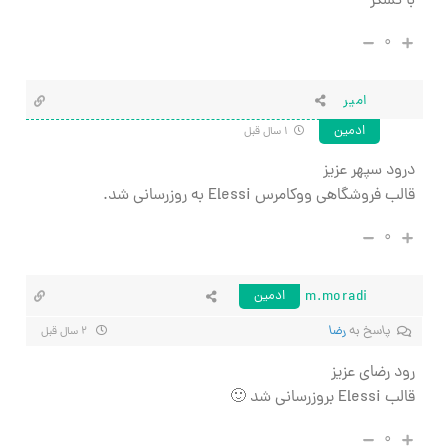
با تشکر
۰
امیر
ادمین
۱ سال قبل
درود سپهر عزیز
قالب فروشگاهی ووکامرس Elessi به روزرسانی شد.
۰
m.moradi
ادمین
پاسخ به
رضا
۲ سال قبل
رود رضای عزیز
قالب Elessi بروزرسانی شد 🙂
۰