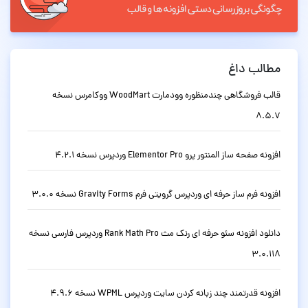
مطالب داغ
قالب فروشگاهی چندمنظوره وودمارت WoodMart ووکامرس نسخه
8.5.7
افزونه صفحه ساز المنتور پرو Elementor Pro وردپرس نسخه 4.2.1
افزونه فرم ساز حرفه ای وردپرس گرویتی فرم Gravity Forms نسخه 3.0.0
دانلود افزونه سئو حرفه ای رنک مث Rank Math Pro وردپرس فارسی نسخه
3.0.118
افزونه قدرتمند چند زبانه کردن سایت وردپرس WPML نسخه 4.9.6