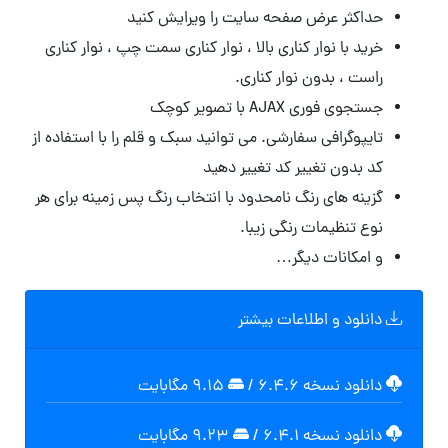
حداکثر عرض صفحه سایت را ویرایش کنید
خرید با نوار کناری بالا ، نوار کناری سمت چپ ، نوار کناری
راست ، بدون نوار کناری.
جستجوی فوری AJAX با تصویر کوچک
تایپوگرافی سفارشی. می توانید سبک و قلم را با استفاده از
کد بدون تغییر کد تغییر دهید
گزینه های رنگ نامحدود با انتخاب رنگ پس زمینه برای هر
نوع تنظیمات رنگی زیبا.
و امکانات دیگر…
دانلود و اطلاعات بیشتر
دانلود نسخه ۶.۴.۶
/
۹.۱۵ مگابايت
دانلود نسخه ۶.۴.۱
/
۹.۲۳ مگابايت