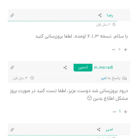
رضا
۲ سال قبل
با سلام. نسخه ۶.۱.۳ اومده. لطفا بروزرسانی کنید
۰
m.moradi
ادمین
پاسخ به
امیر
۳ سال قبل
درود بروزرسانی شد دوست عزیز، لطفا تست کنید در صورت بروز
مشکل اطلاع بدین 🙂
۱
امیر