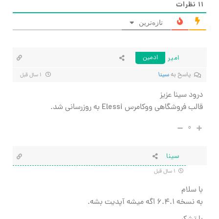
۱۱
نظرات
تازه‌ترین
امیر
ادمین
پاسخ به
سینا
۱ سال قبل
درود سینا عزیز
قالب فروشگاهی ووکامرس Elessi به روزرسانی شد.
۰
سینا
۱ سال قبل
با سلام
به نسخه ۶.۴.۱ اگه میشه آپدیت بشه.