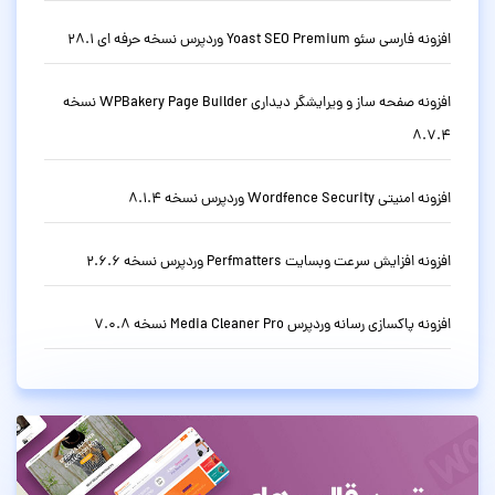
افزونه فارسی سئو Yoast SEO Premium وردپرس نسخه حرفه ای 28.1
افزونه صفحه ساز و ویرایشگر دیداری WPBakery Page Builder نسخه
8.7.4
افزونه امنیتی Wordfence Security وردپرس نسخه 8.1.4
افزونه افزایش سرعت وبسایت Perfmatters وردپرس نسخه 2.6.6
افزونه پاکسازی رسانه وردپرس Media Cleaner Pro نسخه 7.0.8