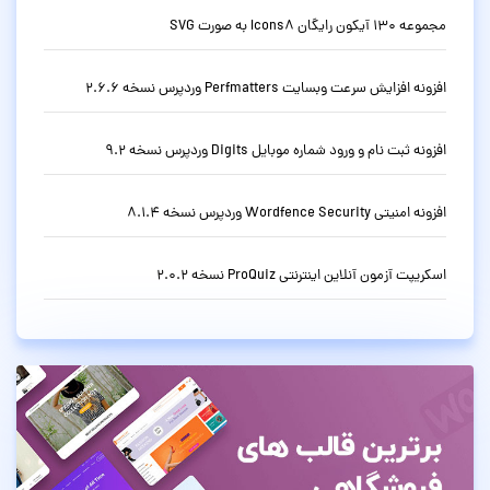
مجموعه 130 آیکون رایگان Icons8 به صورت SVG
افزونه افزایش سرعت وبسایت Perfmatters وردپرس نسخه 2.6.6
افزونه ثبت نام و ورود شماره موبایل Digits وردپرس نسخه 9.2
افزونه امنیتی Wordfence Security وردپرس نسخه 8.1.4
اسکریپت آزمون آنلاین اینترنتی ProQuiz نسخه 2.0.2