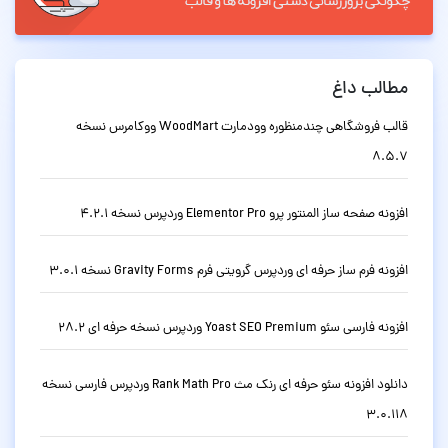
مطالب داغ
قالب فروشگاهی چندمنظوره وودمارت WoodMart ووکامرس نسخه
8.5.7
افزونه صفحه ساز المنتور پرو Elementor Pro وردپرس نسخه 4.2.1
افزونه فرم ساز حرفه ای وردپرس گرویتی فرم Gravity Forms نسخه 3.0.1
افزونه فارسی سئو Yoast SEO Premium وردپرس نسخه حرفه ای 28.2
دانلود افزونه سئو حرفه ای رنک مث Rank Math Pro وردپرس فارسی نسخه
3.0.118