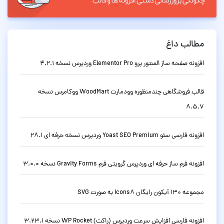
مطالب داغ
افزونه صفحه ساز المنتور پرو Elementor Pro وردپرس نسخه 4.2.1
قالب فروشگاهی چندمنظوره وودمارت WoodMart ووکامرس نسخه
8.5.7
افزونه فارسی سئو Yoast SEO Premium وردپرس نسخه حرفه ای 28.1
افزونه فرم ساز حرفه ای وردپرس گرویتی فرم Gravity Forms نسخه 3.0.0
مجموعه 130 آیکون رایگان Icons8 به صورت SVG
افزونه فارسی افزایش سرعت وردپرس (راکت) WP Rocket نسخه 3.23.1