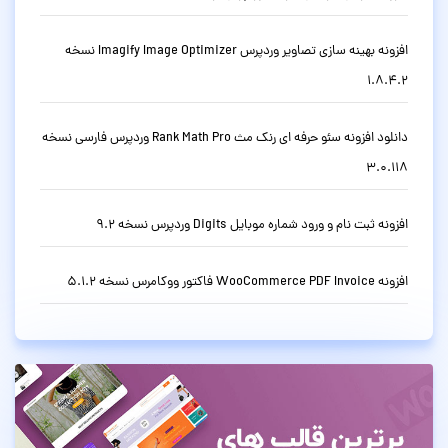
افزونه بهینه سازی تصاویر وردپرس Imagify Image Optimizer نسخه
1.8.4.2
دانلود افزونه سئو حرفه ای رنک مث Rank Math Pro وردپرس فارسی نسخه
3.0.118
افزونه ثبت نام و ورود شماره موبایل Digits وردپرس نسخه 9.2
افزونه WooCommerce PDF Invoice فاکتور ووکامرس نسخه 5.1.2