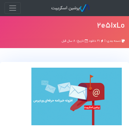
پرشین اسکریپت
2e5IxLo
دسته بندی: |
۲۱ دانلود
تاریخ: ۸ سال قبل