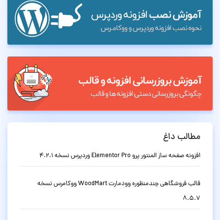
مطالب داغ
افزونه صفحه ساز المنتور پرو Elementor Pro وردپرس نسخه 4.2.1
قالب فروشگاهی چندمنظوره وودمارت WoodMart ووکامرس نسخه
8.5.7