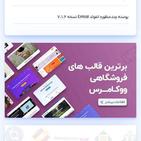
پوسته چندمنظوره انفولد Enfold نسخه 7.1.6