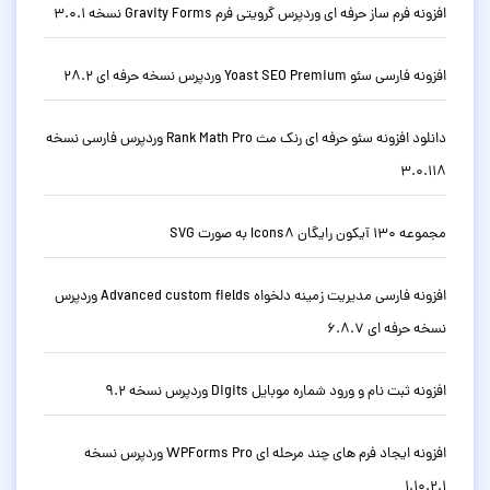
افزونه فرم ساز حرفه ای وردپرس گرویتی فرم Gravity Forms نسخه 3.0.1
افزونه فارسی سئو Yoast SEO Premium وردپرس نسخه حرفه ای 28.2
دانلود افزونه سئو حرفه ای رنک مث Rank Math Pro وردپرس فارسی نسخه
3.0.118
مجموعه 130 آیکون رایگان Icons8 به صورت SVG
افزونه فارسی مدیریت زمینه دلخواه Advanced custom fields وردپرس
نسخه حرفه ای 6.8.7
افزونه ثبت نام و ورود شماره موبایل Digits وردپرس نسخه 9.2
افزونه ایجاد فرم های چند مرحله ای WPForms Pro وردپرس نسخه
1.10.2.1