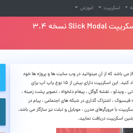
نه
اسکریپت
آموزش
Slick Modal یک اسکریپت به صورت CSS3 و jQuery می باشد که از آن میتوانید در وب سایت ها و پروژه ها خود
برای ایجاد پاپ های گرافیکی با انیمیشن های زیبا ایجاد کنید. این اسکریپت دارای بیش از 15 نوع پاپ آپ برای
تی ، ویدئو ، نقشه گوگل ، پیغام دلخواه ، تصویر پشت زمینه ،
ه فیسبوک ، اشتراک گذاری در شبکه های اجتماعی ، پیام در
پت با مرورگرهای مدرن ، موبایل و تبلت نیز سازگار می باشد.