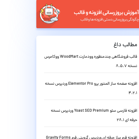
مطالب داغ
قالب فروشگاهی چندمنظوره وودمارت WoodMart ووکامرس
نسخه 8.5.7
افزونه صفحه ساز المنتور پرو Elementor Pro وردپرس نسخه
4.2.1
افزونه فارسی سئو Yoast SEO Premium وردپرس نسخه
حرفه ای 28.1
افزونه فرم ساز حرفه ای وردپرس گرویتی فرم Gravity Forms