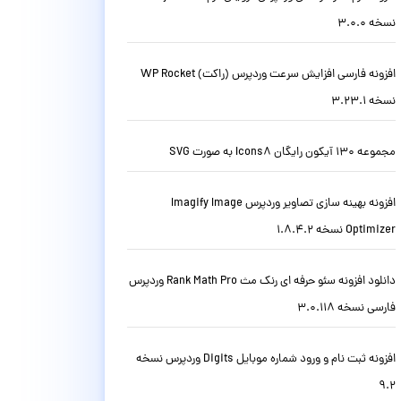
نسخه 3.0.0
افزونه فارسی افزایش سرعت وردپرس (راکت) WP Rocket
نسخه 3.23.1
مجموعه 130 آیکون رایگان Icons8 به صورت SVG
افزونه بهینه سازی تصاویر وردپرس Imagify Image
Optimizer نسخه 1.8.4.2
دانلود افزونه سئو حرفه ای رنک مث Rank Math Pro وردپرس
فارسی نسخه 3.0.118
افزونه ثبت نام و ورود شماره موبایل Digits وردپرس نسخه
9.2