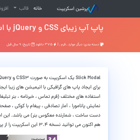
(current)
خانه
قالب
افزو
پرشین اسکریپت
پاپ آپ زیبای CSS و jQuery با اسکریپت Slick Modal نسخه 3.4
دسته بندی:
دیگر موارد
,
فرم
, |
۳۷۵ دانلود
تاریخ: ۹ سال قبل
استفاده های مختلف (فرم تماس ، خبرنامه ، بنر تبلیغا
نمایش پانامورا ، آمار تصادفی ، پیغام با کوکی ، صفح
دست ساخت ، شمارنده معکوس بنر) می باشد. این اسکری
هم اکنون می توانید نسخه 3.4 این اسکریپت را از پرشین اسکریپت دریافت نمایید.