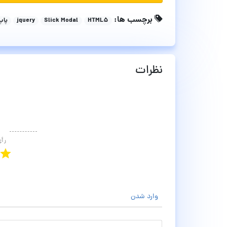
برچسب ها:
HTML5
Slick Modal
jquery
پاپ
نظرات
رأ
وارد شدن