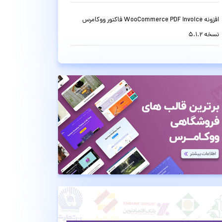
افزونه WooCommerce PDF Invoice فاکتور ووکامرس
نسخه 5.1.2