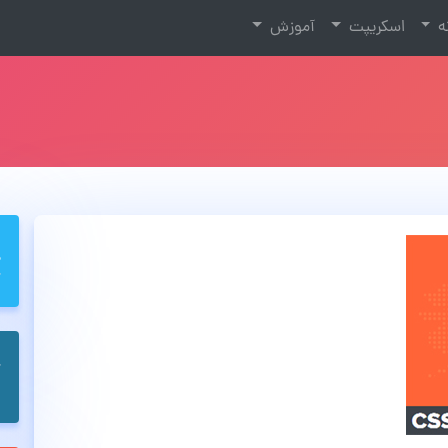
نه
اسکریپت
آموزش