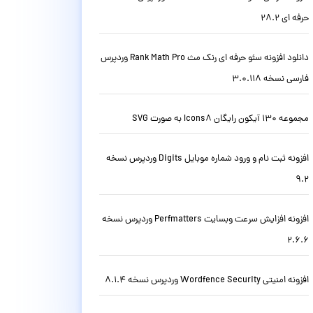
حرفه ای 28.2
دانلود افزونه سئو حرفه ای رنک مث Rank Math Pro وردپرس
فارسی نسخه 3.0.118
مجموعه 130 آیکون رایگان Icons8 به صورت SVG
افزونه ثبت نام و ورود شماره موبایل Digits وردپرس نسخه
9.2
افزونه افزایش سرعت وبسایت Perfmatters وردپرس نسخه
2.6.6
افزونه امنیتی Wordfence Security وردپرس نسخه 8.1.4