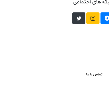
که های اجتماعی
تماس با ما
هاست وردپرس
فراداده