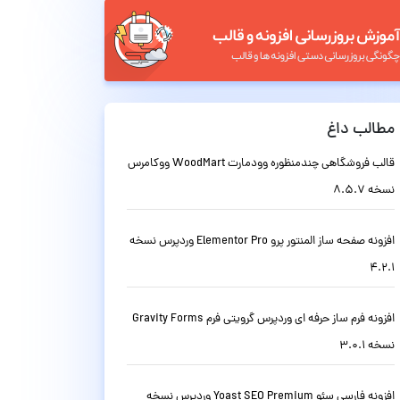
مطالب داغ
قالب فروشگاهی چندمنظوره وودمارت WoodMart ووکامرس
نسخه 8.5.7
افزونه صفحه ساز المنتور پرو Elementor Pro وردپرس نسخه
4.2.1
افزونه فرم ساز حرفه ای وردپرس گرویتی فرم Gravity Forms
نسخه 3.0.1
افزونه فارسی سئو Yoast SEO Premium وردپرس نسخه