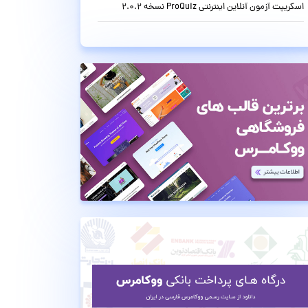
اسکریپت آزمون آنلاین اینترنتی ProQuiz نسخه 2.0.2