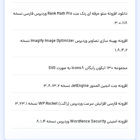
دانلود افزونه سئو حرفه ای رنک مث Rank Math Pro وردپرس فارسی نسخه
3.0.118
افزونه بهینه سازی تصاویر وردپرس Imagify Image Optimizer نسخه
1.8.4.2
مجموعه 130 آیکون رایگان Icons8 به صورت SVG
افزونه جت انجین المنتور JetEngine نسخه 3.8.13.2
افزونه فارسی افزایش سرعت وردپرس (راکت) WP Rocket نسخه 3.23.1
افزونه امنیتی Wordfence Security وردپرس نسخه 8.1.4