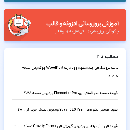
مطالب داغ
قالب فروشگاهی چندمنظوره وودمارت WoodMart ووکامرس نسخه
8.5.7
افزونه صفحه ساز المنتور پرو Elementor Pro وردپرس نسخه 4.2.1
افزونه فارسی سئو Yoast SEO Premium وردپرس نسخه حرفه ای 28.1
افزونه فرم ساز حرفه ای وردپرس گرویتی فرم Gravity Forms نسخه 3.0.0