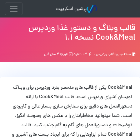
پرشین اسکریپت
قالب وبلاگ و دستور غذا وردپرس
Cook&Meal نسخه 1.1
دسته بندی:
قالب وردپرس
, |
۱۱۳ دانلود
تاریخ: ۴ سال قبل
Cook&Meal یکی از قالب های منحصر بفرد وردپرس برای وبلاگ
نویسان آشپزی وردپرس است. قالب Cook&Meal با ارائه
دستورالعمل های دقیق برای سفارش سازی بسیار عالی و کاربردی
است. شما میتوانید مخاطبانتان را با عکس های وسوسه انگیز،
توضیحات و دستورالعمل های گام به گام جذب کنید. قالب
Cook&Meal تمام ابزارهایی را که برای ایجاد پست های آشپزی و