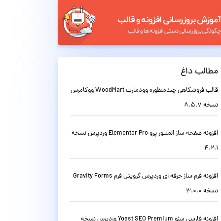
مطالب داغ
قالب فروشگاهی چندمنظوره وودمارت WoodMart ووکامرس
نسخه 8.5.7
افزونه صفحه ساز المنتور پرو Elementor Pro وردپرس نسخه
4.2.1
افزونه فرم ساز حرفه ای وردپرس گرویتی فرم Gravity Forms
نسخه 3.0.0
افزونه فارسی سئو Yoast SEO Premium وردپرس نسخه