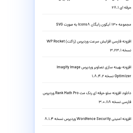
حرفه ای 28.1
مجموعه 130 آیکون رایگان Icons8 به صورت SVG
افزونه فارسی افزایش سرعت وردپرس (راکت) WP Rocket
نسخه 3.23.1
افزونه بهینه سازی تصاویر وردپرس Imagify Image
Optimizer نسخه 1.8.4.2
دانلود افزونه سئو حرفه ای رنک مث Rank Math Pro وردپرس
فارسی نسخه 3.0.118
افزونه امنیتی Wordfence Security وردپرس نسخه 8.1.4