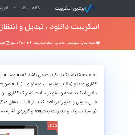
(current)
خانه
قالب
افزو
پرشین اسکریپت
اسکریپت دانلود ، تبدیل و انتقال ویدئو از سا
دسته بندی:
آپلودسنتر
,
خدماتی
,
ديگر اسكريپتها
, |
۲۵۰ دانلود
تاریخ: ۹ س
ConverTo نام یک اسکریپت می باشد که به وس
گذاری ویدئو (مانند یوتیوب ، ویمئو و…) را به صورت م
دادن لینک صفحه ویدئو در سایت اشتراک گذاری ، وید
فایل صوتی ویدئو را دریافت کنند. از قابلیت های دیگر
(ریسپانسیو) ، و مدیریت پیشرفته و کاربردی اشاره نم