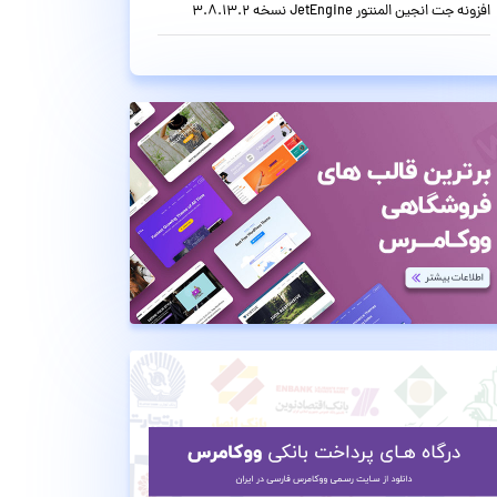
افزونه جت انجین المنتور JetEngine نسخه 3.8.13.2