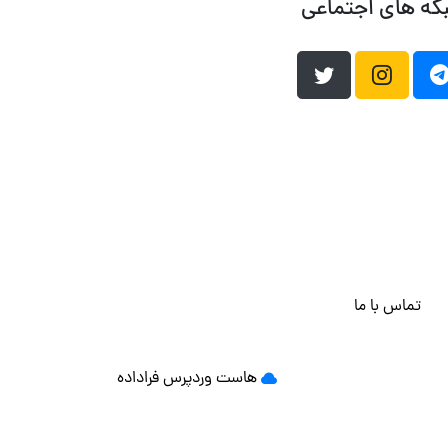
که های اجتماعی
تماس با ما
هاست وردپرس
فراداده