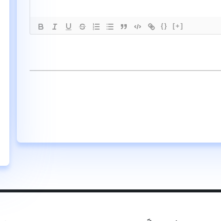
{}
[+]