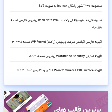
مجموعه 130 آیکون رایگان Icons8 به صورت SVG
دانلود افزونه سئو حرفه ای رنک مث Rank Math Pro وردپرس فارسی نسخه
3.0.118
افزونه فارسی افزایش سرعت وردپرس (راکت) WP Rocket نسخه 3.23.1
افزونه امنیتی Wordfence Security وردپرس نسخه 8.1.4
افزونه WooCommerce PDF Invoice فاکتور ووکامرس نسخه 5.1.2