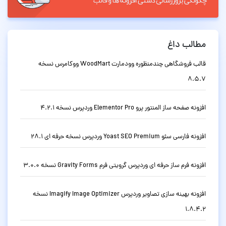
مطالب داغ
قالب فروشگاهی چندمنظوره وودمارت WoodMart ووکامرس نسخه
8.5.7
افزونه صفحه ساز المنتور پرو Elementor Pro وردپرس نسخه 4.2.1
افزونه فارسی سئو Yoast SEO Premium وردپرس نسخه حرفه ای 28.1
افزونه فرم ساز حرفه ای وردپرس گرویتی فرم Gravity Forms نسخه 3.0.0
افزونه بهینه سازی تصاویر وردپرس Imagify Image Optimizer نسخه
1.8.4.2