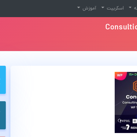
نه
اسکریپت
آموزش