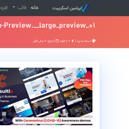
(current)
خانه
قالب
افزو
پرشین اسکریپت
01_Consultio-Preview.__large_preview
دسته بندی: |
۷ دانلود
تاریخ: ۶ سال قبل