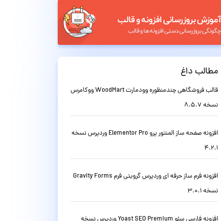
مطالب داغ
قالب فروشگاهی چندمنظوره وودمارت WoodMart ووکامرس
نسخه 8.5.7
افزونه صفحه ساز المنتور پرو Elementor Pro وردپرس نسخه
4.2.1
افزونه فرم ساز حرفه ای وردپرس گرویتی فرم Gravity Forms
نسخه 3.0.1
افزونه فارسی سئو Yoast SEO Premium وردپرس نسخه