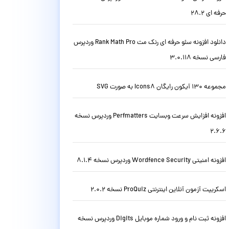
حرفه ای 28.2
دانلود افزونه سئو حرفه ای رنک مث Rank Math Pro وردپرس
فارسی نسخه 3.0.118
مجموعه 130 آیکون رایگان Icons8 به صورت SVG
افزونه افزایش سرعت وبسایت Perfmatters وردپرس نسخه
2.6.6
افزونه امنیتی Wordfence Security وردپرس نسخه 8.1.4
اسکریپت آزمون آنلاین اینترنتی ProQuiz نسخه 2.0.2
افزونه ثبت نام و ورود شماره موبایل Digits وردپرس نسخه