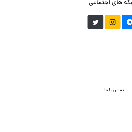
که های اجتماعی
تماس با ما
هاست وردپرس
فراداده