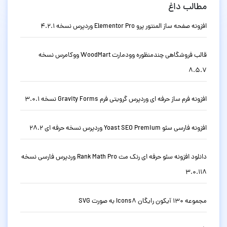
مطالب داغ
افزونه صفحه ساز المنتور پرو Elementor Pro وردپرس نسخه 4.2.1
قالب فروشگاهی چندمنظوره وودمارت WoodMart ووکامرس نسخه
8.5.7
افزونه فرم ساز حرفه ای وردپرس گرویتی فرم Gravity Forms نسخه 3.0.1
افزونه فارسی سئو Yoast SEO Premium وردپرس نسخه حرفه ای 28.2
دانلود افزونه سئو حرفه ای رنک مث Rank Math Pro وردپرس فارسی نسخه
3.0.118
مجموعه 130 آیکون رایگان Icons8 به صورت SVG