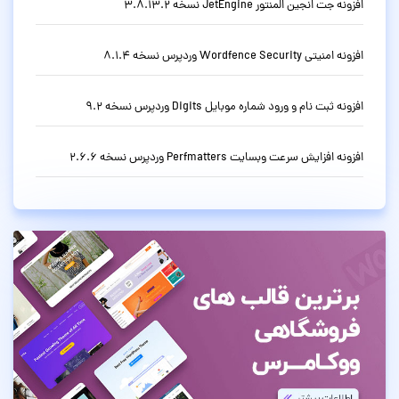
افزونه جت انجین المنتور JetEngine نسخه 3.8.13.2
افزونه امنیتی Wordfence Security وردپرس نسخه 8.1.4
افزونه ثبت نام و ورود شماره موبایل Digits وردپرس نسخه 9.2
افزونه افزایش سرعت وبسایت Perfmatters وردپرس نسخه 2.6.6