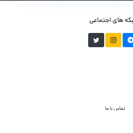
که های اجتماعی
تماس با ما
هاست وردپرس
فراداده