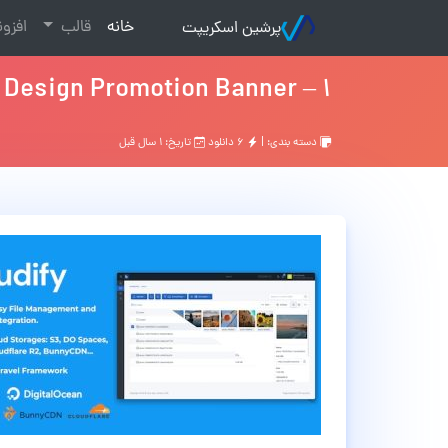
(current)
خانه
قالب
افزو
پرشین اسکریپت
b Design Promotion Banner – 1
دسته بندی: |
۶ دانلود
تاریخ: ۱ سال قبل