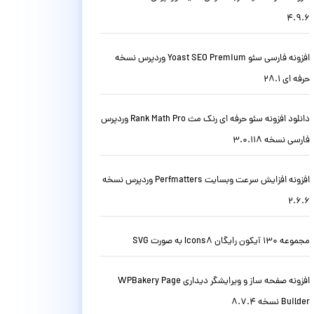
4.9.6
افزونه فارسی سئو Yoast SEO Premium وردپرس نسخه
حرفه ای 28.1
دانلود افزونه سئو حرفه ای رنک مث Rank Math Pro وردپرس
فارسی نسخه 3.0.118
افزونه افزایش سرعت وبسایت Perfmatters وردپرس نسخه
2.6.6
مجموعه 130 آیکون رایگان Icons8 به صورت SVG
افزونه صفحه ساز و ویرایشگر دیداری WPBakery Page
Builder نسخه 8.7.4