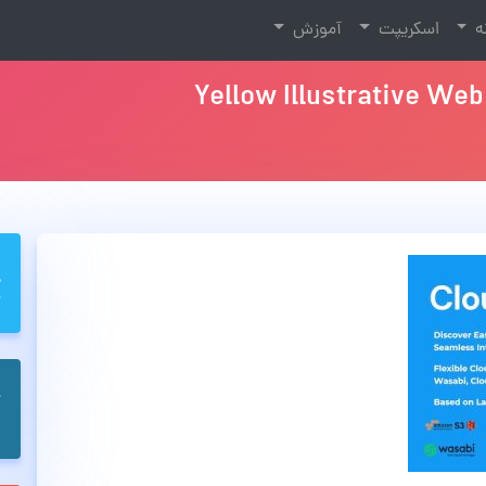
نه
اسکریپت
آموزش
Yellow Illustrative We