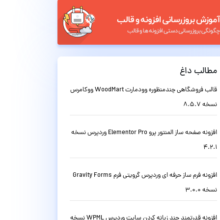
مطالب داغ
قالب فروشگاهی چندمنظوره وودمارت WoodMart ووکامرس
نسخه 8.5.7
افزونه صفحه ساز المنتور پرو Elementor Pro وردپرس نسخه
4.2.1
افزونه فرم ساز حرفه ای وردپرس گرویتی فرم Gravity Forms
نسخه 3.0.0
افزونه قدرتمند چند زبانه کردن سایت وردپرس WPML نسخه