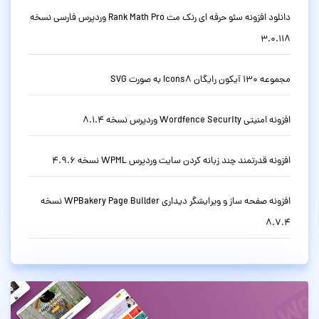
دانلود افزونه سئو حرفه ای رنک مث Rank Math Pro وردپرس فارسی نسخه
3.0.118
مجموعه 130 آیکون رایگان Icons8 به صورت SVG
افزونه امنیتی Wordfence Security وردپرس نسخه 8.1.4
افزونه قدرتمند چند زبانه کردن سایت وردپرس WPML نسخه 4.9.6
افزونه صفحه ساز و ویرایشگر دیداری WPBakery Page Builder نسخه
8.7.4