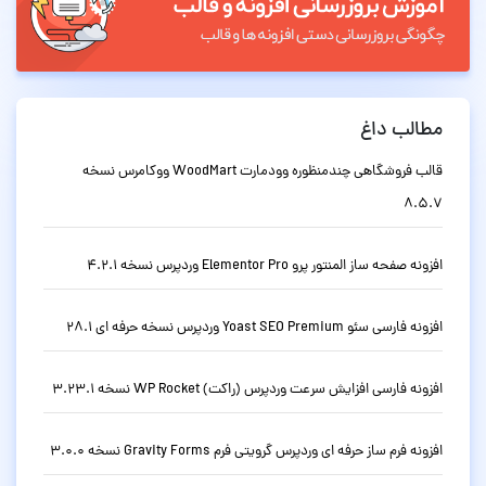
مطالب داغ
قالب فروشگاهی چندمنظوره وودمارت WoodMart ووکامرس نسخه
8.5.7
افزونه صفحه ساز المنتور پرو Elementor Pro وردپرس نسخه 4.2.1
افزونه فارسی سئو Yoast SEO Premium وردپرس نسخه حرفه ای 28.1
افزونه فارسی افزایش سرعت وردپرس (راکت) WP Rocket نسخه 3.23.1
افزونه فرم ساز حرفه ای وردپرس گرویتی فرم Gravity Forms نسخه 3.0.0