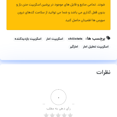
شوند. تمامی منابع و فایل های موجود در پرشین اسکریپت متن باز و
بدون قفل گذاری می باشد و شما می توانید از سلامت کدهای درون
سورس ها اطمینان حاصل کنید
برچسب ها:
chilistats
اسکریپت امار
اسکریپت بازدیدکننده
اسکریپت تحلیل امار
امارگیر
نظرات
۰
رأی دهی به مطلب