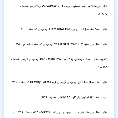
قالب فروشگاهی چندمنظوره وودمارت WoodMart ووکامرس نسخه
8.5.7
افزونه صفحه ساز المنتور پرو Elementor Pro وردپرس نسخه 4.2.1
افزونه فارسی سئو Yoast SEO Premium وردپرس نسخه حرفه ای 28.1
دانلود افزونه سئو حرفه ای رنک مث Rank Math Pro وردپرس فارسی نسخه
3.0.118
افزونه فرم ساز حرفه ای وردپرس گرویتی فرم Gravity Forms نسخه 3.0.0
مجموعه 130 آیکون رایگان Icons8 به صورت SVG
افزونه فارسی افزایش سرعت وردپرس (راکت) WP Rocket نسخه 3.23.1