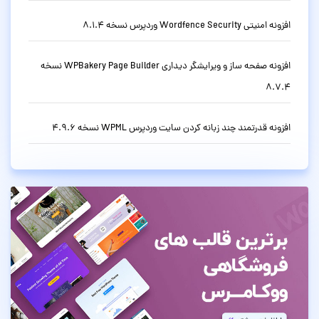
افزونه امنیتی Wordfence Security وردپرس نسخه 8.1.4
افزونه صفحه ساز و ویرایشگر دیداری WPBakery Page Builder نسخه
8.7.4
افزونه قدرتمند چند زبانه کردن سایت وردپرس WPML نسخه 4.9.6