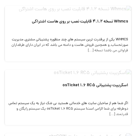
Whmcs نسخه 4.1.2 قابلیت نصب بر روی هاست اشتراکی
WHMCS یکی از پرقدرت ترین سیستم های چند منظوره پشتیبانی مشتری, مدیریت
صورتحساب, و همچنین فروش هاست و دامنه می باشد که در ایران دارای طرفداران
فراوانی می باشد! نسخه […]
اسکریپت پشتیبانی osTicket 1.6 RC5
اگر شما هم از صاحبان سایت های خدماتی هستید بی شک نیاز به یک سیستم تماس
دوطرفه برای شما الزامی است! سیستم osTicket 1.6 RC5 یک سیستم رایگان و
قدرتمند […]