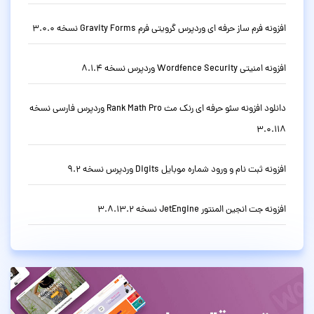
افزونه فرم ساز حرفه ای وردپرس گرویتی فرم Gravity Forms نسخه 3.0.0
افزونه امنیتی Wordfence Security وردپرس نسخه 8.1.4
دانلود افزونه سئو حرفه ای رنک مث Rank Math Pro وردپرس فارسی نسخه
3.0.118
افزونه ثبت نام و ورود شماره موبایل Digits وردپرس نسخه 9.2
افزونه جت انجین المنتور JetEngine نسخه 3.8.13.2