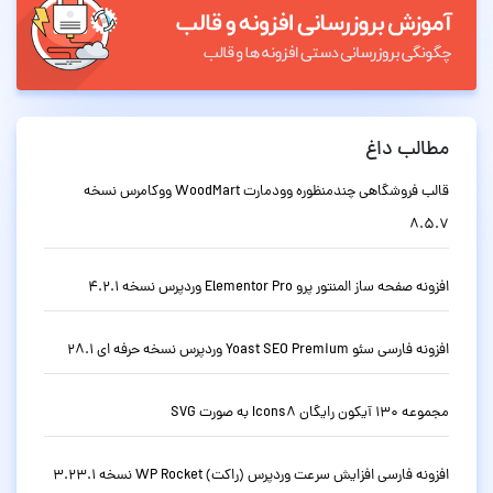
مطالب داغ
قالب فروشگاهی چندمنظوره وودمارت WoodMart ووکامرس نسخه
8.5.7
افزونه صفحه ساز المنتور پرو Elementor Pro وردپرس نسخه 4.2.1
افزونه فارسی سئو Yoast SEO Premium وردپرس نسخه حرفه ای 28.1
مجموعه 130 آیکون رایگان Icons8 به صورت SVG
افزونه فارسی افزایش سرعت وردپرس (راکت) WP Rocket نسخه 3.23.1