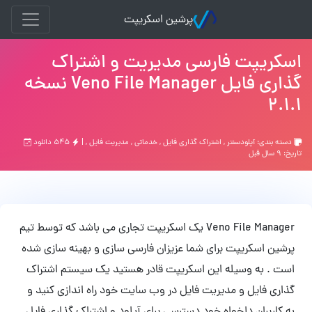
پرشین اسکریپت
اسکریپت فارسی مدیریت و اشتراک
گذاری فایل Veno File Manager نسخه
2.1.1
دسته بندی:
آپلودسنتر
,
اشتراك گذاري فايل
,
خدماتی
,
مدیریت فایل
, |
۵۴۵ دانلود
تاریخ: ۹ سال قبل
Veno File Manager یک اسکریپت تجاری می باشد که توسط تیم
پرشین اسکریپت برای شما عزیزان فارسی سازی و بهینه سازی شده
است . به وسیله این اسکریپت قادر هستید یک سیستم اشتراک
گذاری فایل و مدیریت فایل در وب سایت خود راه اندازی کنید و