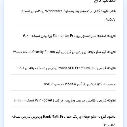
مطالب داغ
قالب فروشگاهی چندمنظوره وودمارت WoodMart ووکامرس نسخه
8.5.7
افزونه صفحه ساز المنتور پرو Elementor Pro وردپرس نسخه 4.2.1
افزونه فرم ساز حرفه ای وردپرس گرویتی فرم Gravity Forms نسخه 3.0.0
افزونه فارسی سئو Yoast SEO Premium وردپرس نسخه حرفه ای 28.1
مجموعه 130 آیکون رایگان Icons8 به صورت SVG
افزونه فارسی افزایش سرعت وردپرس (راکت) WP Rocket نسخه 3.23.1
دانلود افزونه سئو حرفه ای رنک مث Rank Math Pro وردپرس فارسی نسخه
3.0.118