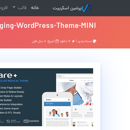
(current)
خانه
قالب
افزو
پرشین اسکریپت
gging-WordPress-Theme-MINI
دسته بندی: |
۱۶ دانلود
تاریخ: ۸ سال قبل