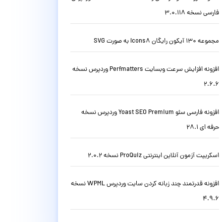
فارسی نسخه 3.0.118
مجموعه 130 آیکون رایگان Icons8 به صورت SVG
افزونه افزایش سرعت وبسایت Perfmatters وردپرس نسخه
2.6.6
افزونه فارسی سئو Yoast SEO Premium وردپرس نسخه
حرفه ای 28.1
اسکریپت آزمون آنلاین اینترنتی ProQuiz نسخه 2.0.2
افزونه قدرتمند چند زبانه کردن سایت وردپرس WPML نسخه
4.9.6