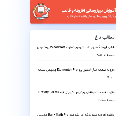
مطالب داغ
قالب فروشگاهی چندمنظوره وودمارت WoodMart ووکامرس
نسخه 8.5.7
افزونه صفحه ساز المنتور پرو Elementor Pro وردپرس نسخه
4.2.1
افزونه فرم ساز حرفه ای وردپرس گرویتی فرم Gravity Forms
نسخه 3.0.0
دانلود افزونه سئو حرفه ای رنک مث Rank Math Pro وردپرس