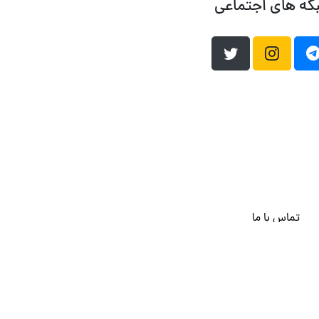
که های اجتماعی
تماس با ما
هاست وردپرس
فراداده