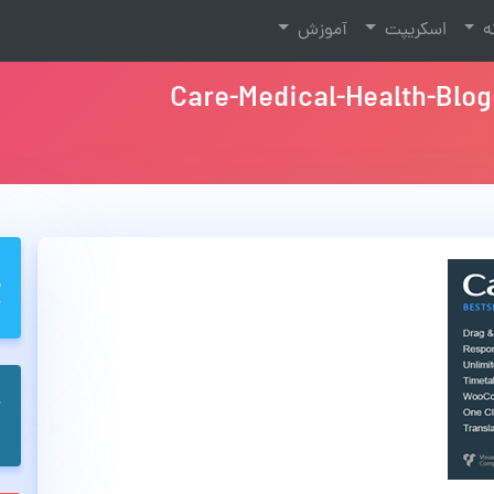
نه
اسکریپت
آموزش
Care-Medical-Health-Blo