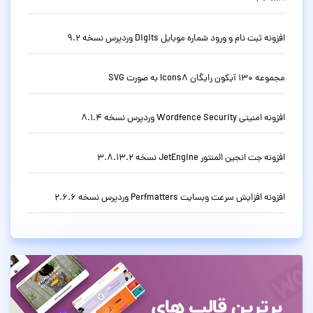
افزونه ثبت نام و ورود شماره موبایل Digits وردپرس نسخه 9.2
مجموعه 130 آیکون رایگان Icons8 به صورت SVG
افزونه امنیتی Wordfence Security وردپرس نسخه 8.1.4
افزونه جت انجین المنتور JetEngine نسخه 3.8.13.2
افزونه افزایش سرعت وبسایت Perfmatters وردپرس نسخه 2.6.6