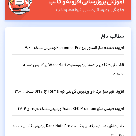
مطالب داغ
افزونه صفحه ساز المنتور پرو Elementor Pro وردپرس نسخه 4.2.1
قالب فروشگاهی چندمنظوره وودمارت WoodMart ووکامرس نسخه
8.5.7
افزونه فرم ساز حرفه ای وردپرس گرویتی فرم Gravity Forms نسخه 3.0.1
افزونه فارسی سئو Yoast SEO Premium وردپرس نسخه حرفه ای 28.2
دانلود افزونه سئو حرفه ای رنک مث Rank Math Pro وردپرس فارسی نسخه
3.0.118