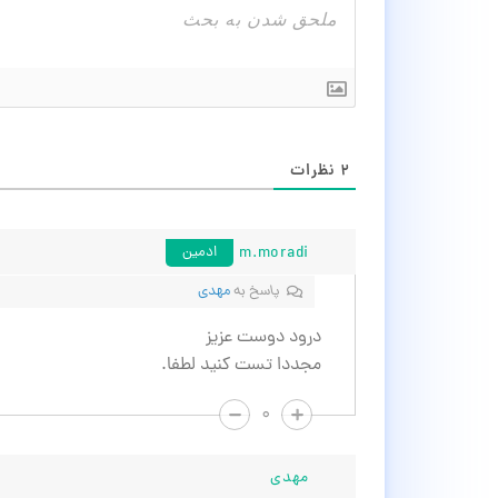
۲
نظرات
m.moradi
ادمین
پاسخ به
مهدی
درود دوست عزیز
مجددا تست کنید لطفا.
۰
مهدی