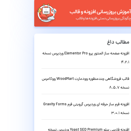
مطالب داغ
افزونه صفحه ساز المنتور پرو Elementor Pro وردپرس نسخه
4.2.1
قالب فروشگاهی چندمنظوره وودمارت WoodMart ووکامرس
نسخه 8.5.7
افزونه فرم ساز حرفه ای وردپرس گرویتی فرم Gravity Forms
نسخه 3.0.1
افزونه فارسی سئو Yoast SEO Premium وردپرس نسخه