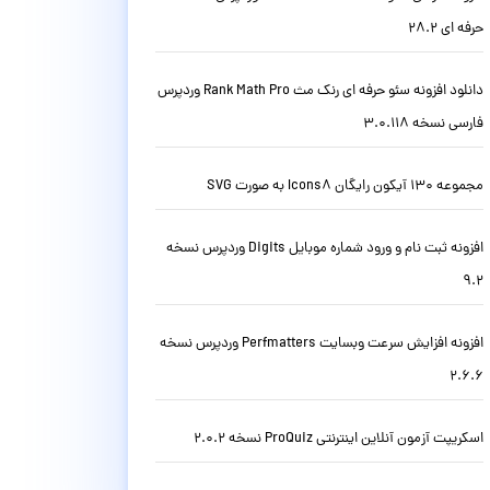
حرفه ای 28.2
دانلود افزونه سئو حرفه ای رنک مث Rank Math Pro وردپرس
فارسی نسخه 3.0.118
مجموعه 130 آیکون رایگان Icons8 به صورت SVG
افزونه ثبت نام و ورود شماره موبایل Digits وردپرس نسخه
9.2
افزونه افزایش سرعت وبسایت Perfmatters وردپرس نسخه
2.6.6
اسکریپت آزمون آنلاین اینترنتی ProQuiz نسخه 2.0.2