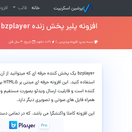
(current)
خانه
قالب
افزو
پرشین اسکریپت
افزونه پلیر پخش زنده bzplayer وردپرس نسخه 2.1
دسته بندی:
افزونه وردپرس
, |
۱,۰۲۱ دانلود
تاریخ: ۴ سال قبل
bzplayer یک پخش کننده حرفه ای که میتوانید 
استف
کننده است و قابلیت ارسال ویدئو بصورت مستقیم و یا
همراه فایل های صوتی و تصویری دیگر دارد.
این افزونه کاملا واکنشگرا می باشد. که در تمامی دس