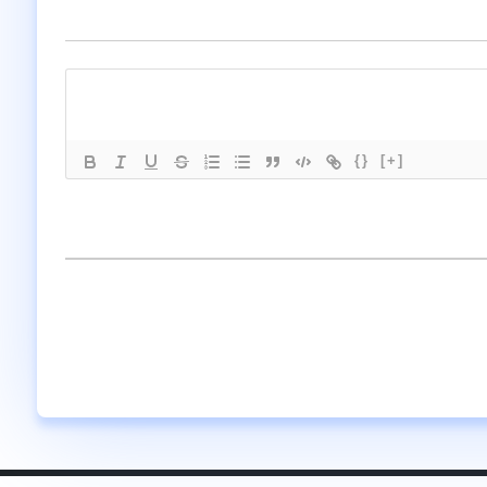
{}
[+]