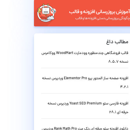
مطالب داغ
قالب فروشگاهی چندمنظوره وودمارت WoodMart ووکامرس
نسخه 8.5.7
افزونه صفحه ساز المنتور پرو Elementor Pro وردپرس نسخه
4.2.1
افزونه فارسی سئو Yoast SEO Premium وردپرس نسخه
حرفه ای 28.1
دانلود افزونه سئو حرفه ای رنک مث Rank Math Pro وردپرس