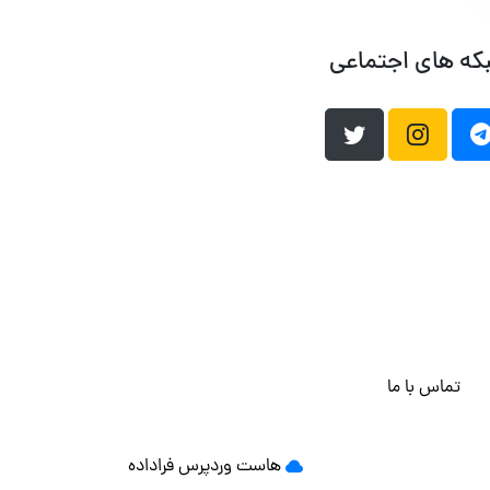
که های اجتماعی
تماس با ما
هاست وردپرس
فراداده