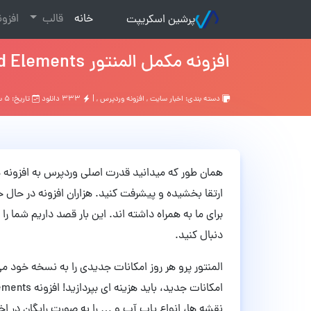
(current)
خانه
قالب
افزو
پرشین اسکریپت
افزونه مکمل المنتور Boosted Elements وردپرس نسخه 4.9
دسته بندی:
اخبار سایت
,
افزونه وردپرس
, |
۳۳۳ دانلود
تاریخ: ۵ سال قبل
همان طور که میدانید قدرت اصلی وردپرس به افزونه ه
ارتقا بخشیده و پیشرفت کنید. هزاران افزونه در حال 
دنبال کنید.
المنتور پرو هر روز امکانات جدیدی را به نسخه خود م