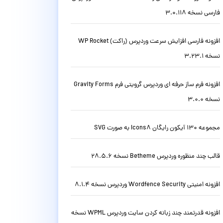
فارسی نسخه 3.0.118
افزونه فارسی افزایش سرعت وردپرس (راکت) WP Rocket
نسخه 3.23.1
افزونه فرم ساز حرفه ای وردپرس گرویتی فرم Gravity Forms
نسخه 3.0.0
مجموعه 130 آیکون رایگان Icons8 به صورت SVG
قالب چند منظوره وردپرس Betheme نسخه 28.5.6
افزونه امنیتی Wordfence Security وردپرس نسخه 8.1.4
افزونه قدرتمند چند زبانه کردن سایت وردپرس WPML نسخه