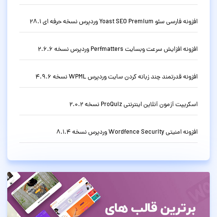
افزونه فارسی سئو Yoast SEO Premium وردپرس نسخه حرفه ای 28.1
افزونه افزایش سرعت وبسایت Perfmatters وردپرس نسخه 2.6.6
افزونه قدرتمند چند زبانه کردن سایت وردپرس WPML نسخه 4.9.6
اسکریپت آزمون آنلاین اینترنتی ProQuiz نسخه 2.0.2
افزونه امنیتی Wordfence Security وردپرس نسخه 8.1.4