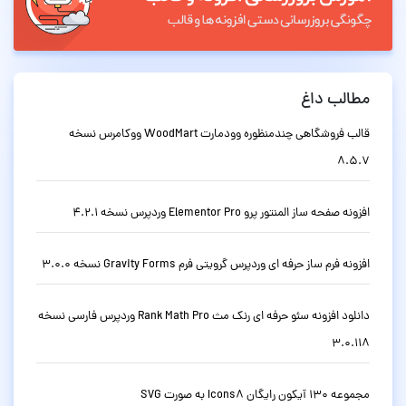
مطالب داغ
قالب فروشگاهی چندمنظوره وودمارت WoodMart ووکامرس نسخه
8.5.7
افزونه صفحه ساز المنتور پرو Elementor Pro وردپرس نسخه 4.2.1
افزونه فرم ساز حرفه ای وردپرس گرویتی فرم Gravity Forms نسخه 3.0.0
دانلود افزونه سئو حرفه ای رنک مث Rank Math Pro وردپرس فارسی نسخه
3.0.118
مجموعه 130 آیکون رایگان Icons8 به صورت SVG