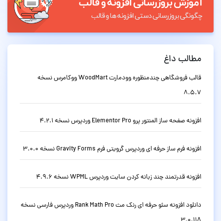
مطالب داغ
قالب فروشگاهی چندمنظوره وودمارت WoodMart ووکامرس نسخه
8.5.7
افزونه صفحه ساز المنتور پرو Elementor Pro وردپرس نسخه 4.2.1
افزونه فرم ساز حرفه ای وردپرس گرویتی فرم Gravity Forms نسخه 3.0.0
افزونه قدرتمند چند زبانه کردن سایت وردپرس WPML نسخه 4.9.6
دانلود افزونه سئو حرفه ای رنک مث Rank Math Pro وردپرس فارسی نسخه
3.0.118