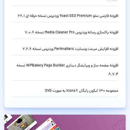
افزونه فارسی سئو Yoast SEO Premium وردپرس نسخه حرفه ای 28.1
افزونه پاکسازی رسانه وردپرس Media Cleaner Pro نسخه 7.0.8
افزونه افزایش سرعت وبسایت Perfmatters وردپرس نسخه 2.6.6
افزونه صفحه ساز و ویرایشگر دیداری WPBakery Page Builder نسخه
8.7.4
مجموعه 130 آیکون رایگان Icons8 به صورت SVG