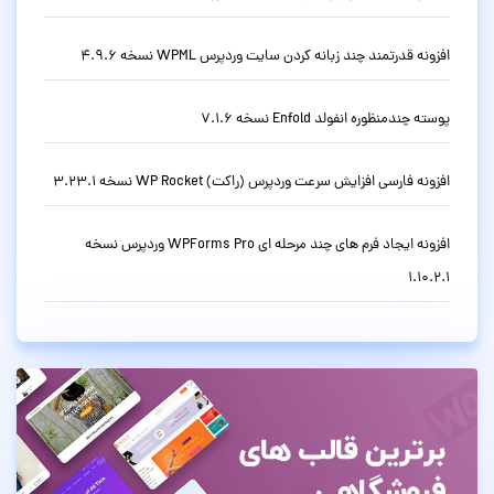
افزونه قدرتمند چند زبانه کردن سایت وردپرس WPML نسخه 4.9.6
پوسته چندمنظوره انفولد Enfold نسخه 7.1.6
افزونه فارسی افزایش سرعت وردپرس (راکت) WP Rocket نسخه 3.23.1
افزونه ایجاد فرم های چند مرحله ای WPForms Pro وردپرس نسخه
1.10.2.1