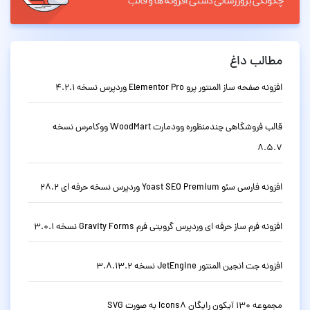
مطالب داغ
افزونه صفحه ساز المنتور پرو Elementor Pro وردپرس نسخه 4.2.1
قالب فروشگاهی چندمنظوره وودمارت WoodMart ووکامرس نسخه
8.5.7
افزونه فارسی سئو Yoast SEO Premium وردپرس نسخه حرفه ای 28.2
افزونه فرم ساز حرفه ای وردپرس گرویتی فرم Gravity Forms نسخه 3.0.1
افزونه جت انجین المنتور JetEngine نسخه 3.8.13.2
مجموعه 130 آیکون رایگان Icons8 به صورت SVG